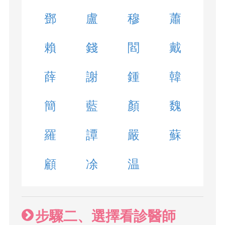
鄧
盧
穆
蕭
賴
錢
閻
戴
薛
謝
鍾
韓
簡
藍
顏
魏
羅
譚
嚴
蘇
顧
凃
温
步驟二、選擇看診醫師