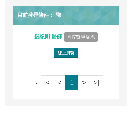
目前搜尋條件： 鄧
鄧紀剛 醫師
胸腔暨重症系
線上掛號
|<
<
1
>
>|