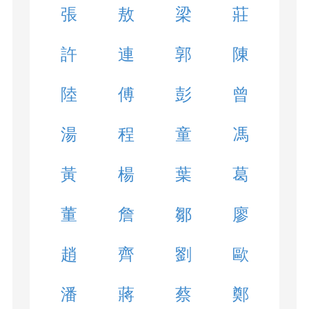
張
敖
梁
莊
許
連
郭
陳
陸
傅
彭
曾
湯
程
童
馮
黃
楊
葉
葛
董
詹
鄒
廖
趙
齊
劉
歐
潘
蔣
蔡
鄭