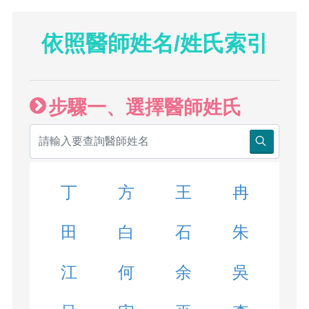
依照醫師姓名/姓氏索引
步驟一、選擇醫師姓氏
丁
方
王
冉
田
白
石
朱
江
何
余
吳