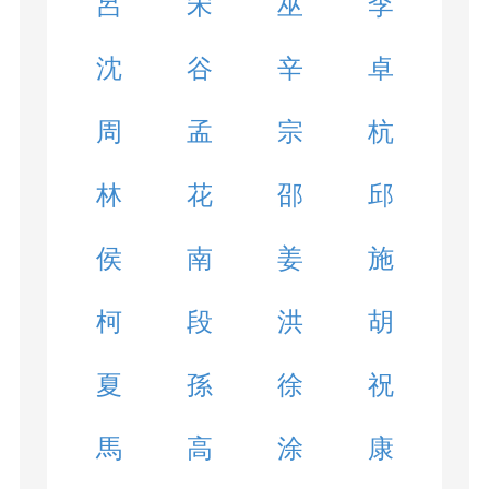
呂
宋
巫
李
沈
谷
辛
卓
周
孟
宗
杭
林
花
邵
邱
侯
南
姜
施
柯
段
洪
胡
夏
孫
徐
祝
馬
高
涂
康