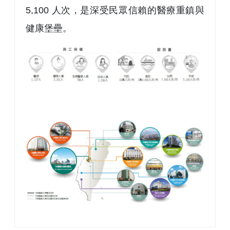
5,100 人次，是深受民眾信賴的醫療重鎮與
健康堡壘。