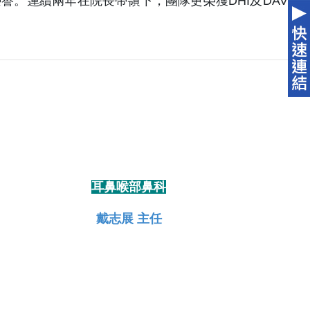
最高榮譽。連續兩年在院長帶領下，團隊更榮獲DHI及DAVIS
耳鼻喉部鼻科
戴志展 主任