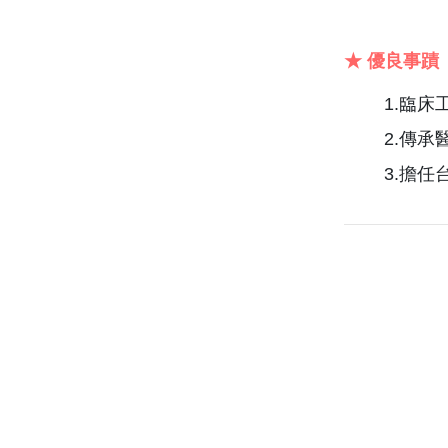
★ 優良事蹟
1.臨
2.傳
3.擔