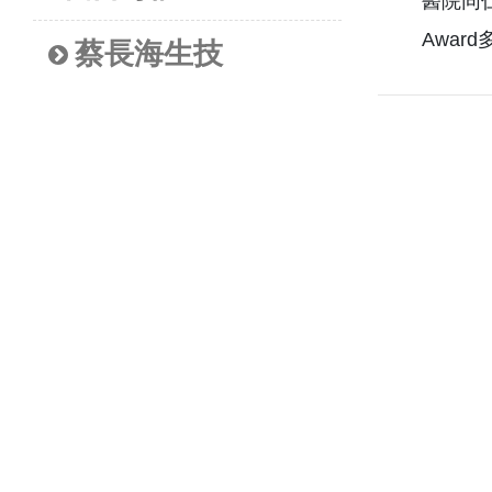
醫院同仁
Awar
蔡長海生技