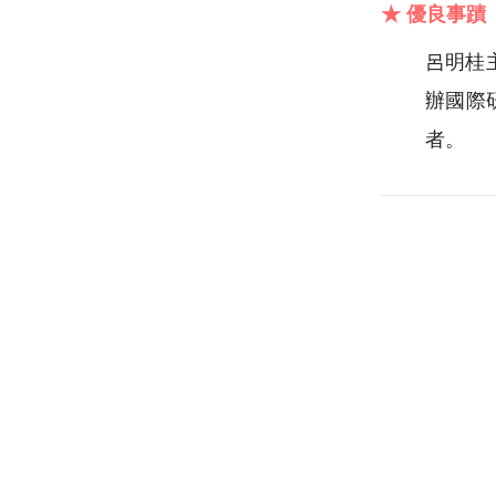
★ 優良事蹟
呂明桂
辦國際
者。