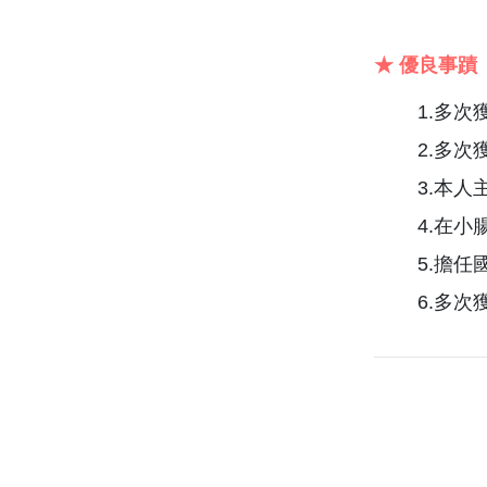
★ 優良事蹟
1.多
2.多
3.本
4.在
5.擔
6.多