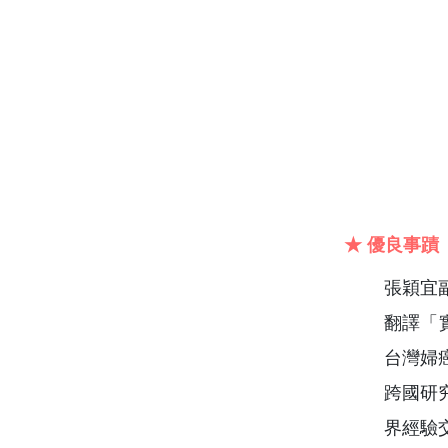
★ 優良事蹟
張穎宜
翻譯「實
台灣婦
跨國研
界經驗