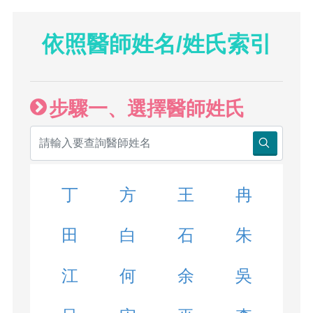
依照醫師姓名/姓氏索引
步驟一、選擇醫師姓氏
丁
方
王
冉
田
白
石
朱
江
何
余
吳