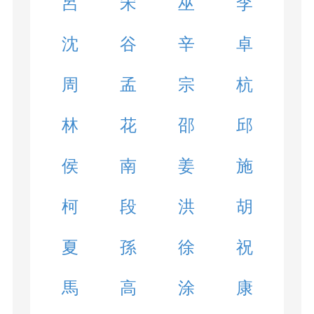
呂
宋
巫
李
沈
谷
辛
卓
周
孟
宗
杭
林
花
邵
邱
侯
南
姜
施
柯
段
洪
胡
夏
孫
徐
祝
馬
高
涂
康