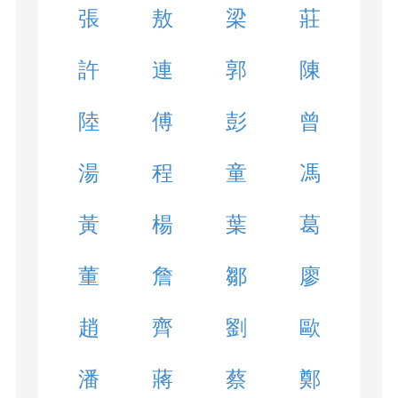
張
敖
梁
莊
許
連
郭
陳
陸
傅
彭
曾
湯
程
童
馮
黃
楊
葉
葛
董
詹
鄒
廖
趙
齊
劉
歐
潘
蔣
蔡
鄭