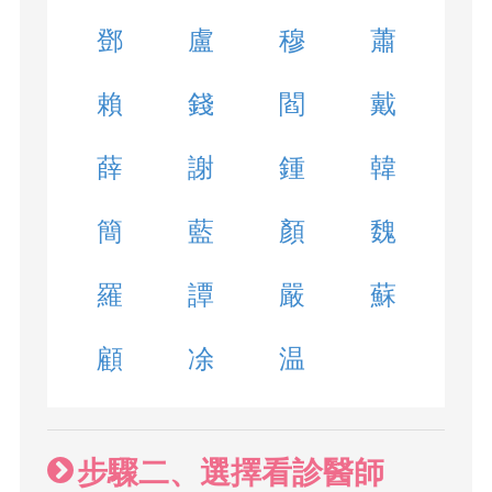
鄧
盧
穆
蕭
賴
錢
閻
戴
薛
謝
鍾
韓
簡
藍
顏
魏
羅
譚
嚴
蘇
顧
凃
温
步驟二、選擇看診醫師