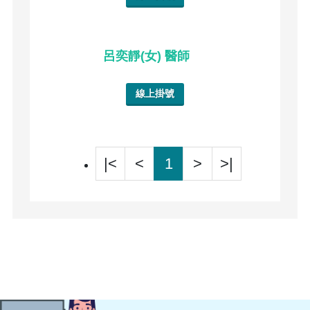
呂奕靜(女) 醫師
線上掛號
|<
<
1
>
>|