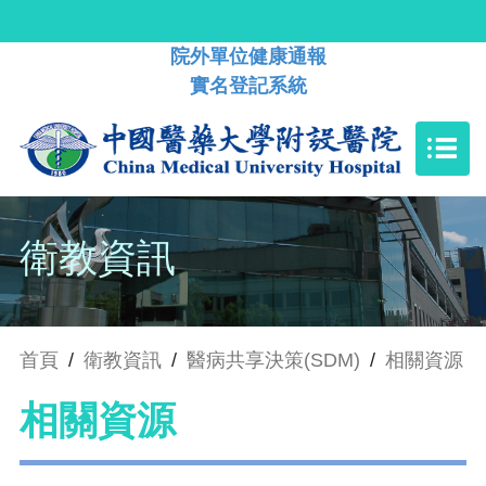
院外單位健康通報
實名登記系統
衛教資訊
首頁
/
衛教資訊
/
醫病共享決策(SDM)
/
相關資源
相關資源