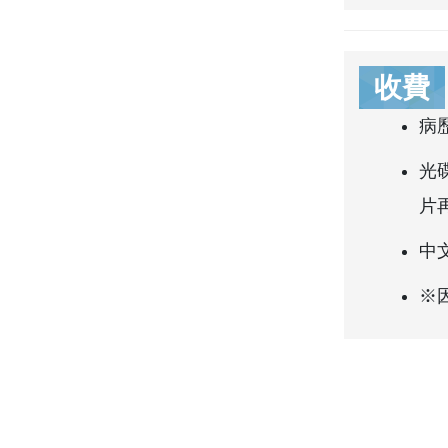
收費
病
光
片再
中
※