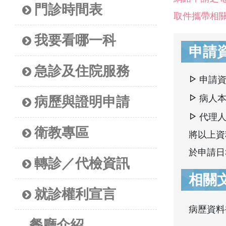
門診時間表
取件攜帶相
我要看哪一科
申請
急診及住院服務
申請
病人
病歷與證明申請
代理
衛教專區
將以上資料
於申請日
轉診／代檢資訊
相關
就診權利宣言
病歷資料
餐廳介紹