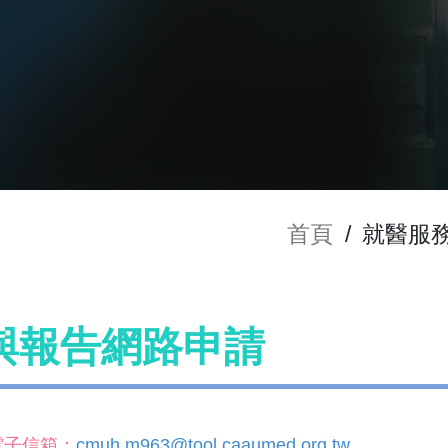
首頁
/
就醫服
與報告網路申請
電子信箱：
cmuh.m963@tool.caaumed.org.tw