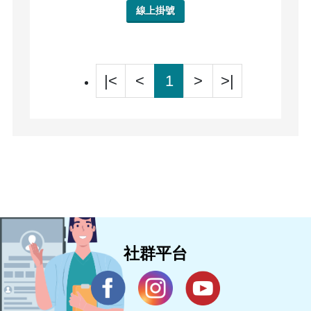
線上掛號
|<
<
1
>
>|
社群平台