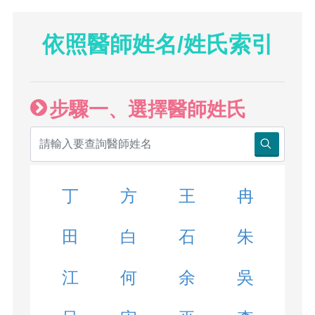
依照醫師姓名/姓氏索引
步驟一、選擇醫師姓氏
丁
方
王
冉
田
白
石
朱
江
何
余
吳