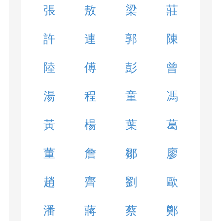
張
敖
梁
莊
許
連
郭
陳
陸
傅
彭
曾
湯
程
童
馮
黃
楊
葉
葛
董
詹
鄒
廖
趙
齊
劉
歐
潘
蔣
蔡
鄭