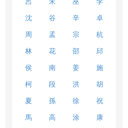
呂
宋
巫
李
沈
谷
辛
卓
周
孟
宗
杭
林
花
邵
邱
侯
南
姜
施
柯
段
洪
胡
夏
孫
徐
祝
馬
高
涂
康