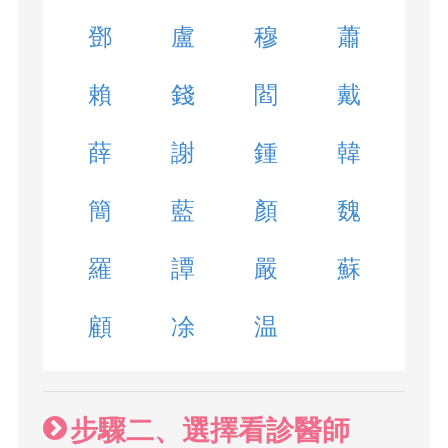
鄧
盧
穆
蕭
賴
錢
閻
戴
薛
謝
鍾
韓
簡
藍
顏
魏
羅
譚
嚴
蘇
顧
凃
温
步驟二、選擇看診醫師