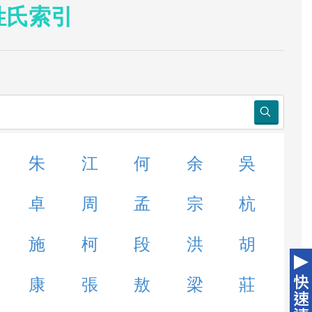
姓氏索引
朱
江
何
余
吳
卓
周
孟
宗
杭
施
柯
段
洪
胡
康
張
敖
梁
莊