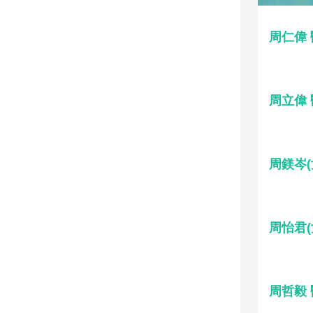
周仁偉
周立偉
周鎂岑(
周怡君(
周哲毅