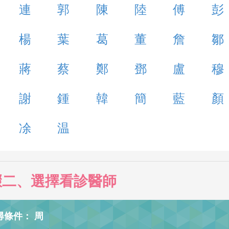
連
郭
陳
陸
傅
彭
楊
葉
葛
董
詹
鄒
蔣
蔡
鄭
鄧
盧
穆
謝
鍾
韓
簡
藍
顏
凃
温
驟二、選擇看診醫師
尋條件： 周