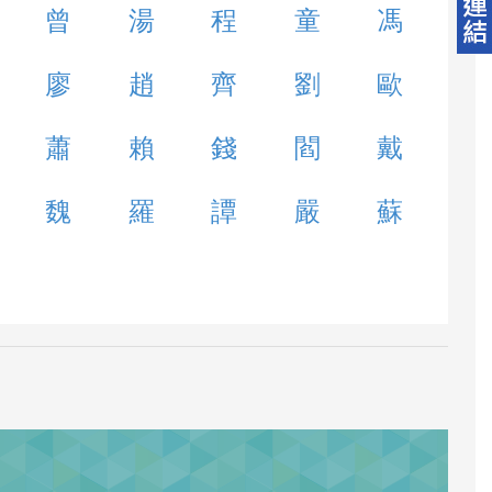
曾
湯
程
童
馮
廖
趙
齊
劉
歐
蕭
賴
錢
閻
戴
魏
羅
譚
嚴
蘇