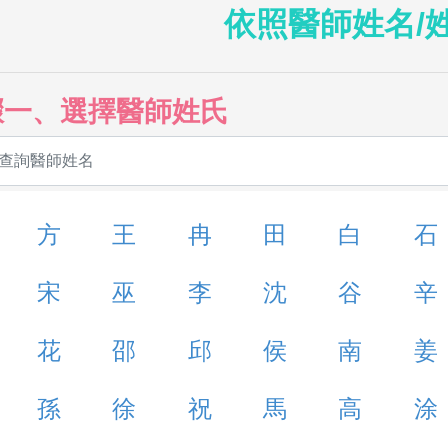
依照醫師姓名/
驟一、選擇醫師姓氏
方
王
冉
田
白
石
宋
巫
李
沈
谷
辛
花
邵
邱
侯
南
姜
孫
徐
祝
馬
高
涂