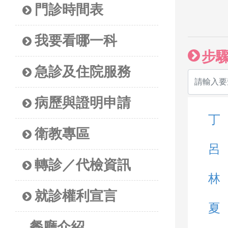
門診時間表
我要看哪一科
步
急診及住院服務
病歷與證明申請
丁
衛教專區
呂
轉診／代檢資訊
林
就診權利宣言
夏
餐廳介紹