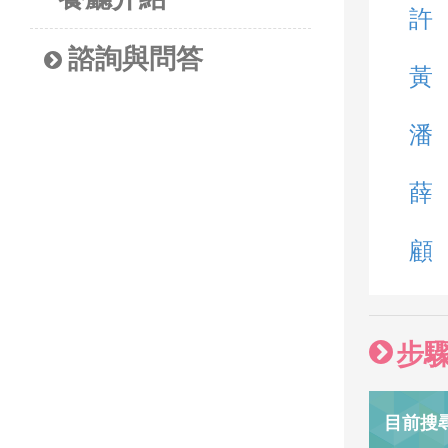
許
諮詢與問答
黃
潘
薛
顧
步
目前搜