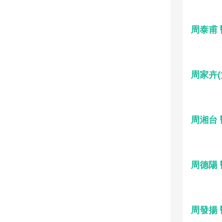
周泰甫
周家卉(
周湘台
周德陽
周發揚