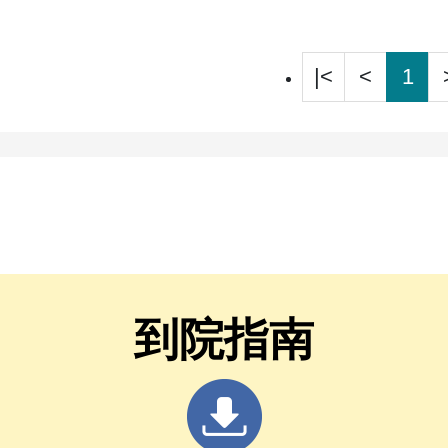
|<
<
1
到院指南