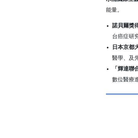
能量。
諾貝爾獎
台癌症研
日本京都
醫學、及
「輝達聯
數位醫療