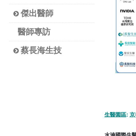
傑出醫師
醫師專訪
蔡長海生技
生醫園區
:
京
水湳國際生