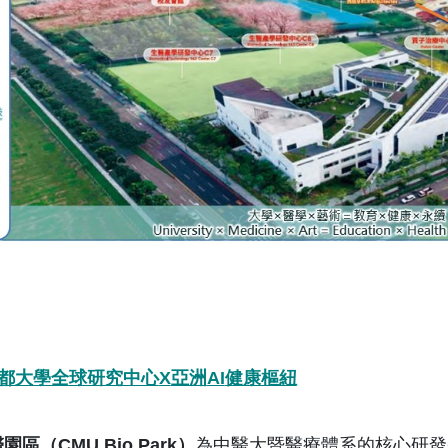
都大學全球研究中心
X
亞洲
AI
健康樞紐
醫園區（
CMU Bio Park
）
為中醫大暨醫療體系的核心研發