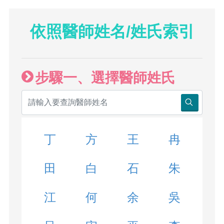
依照醫師姓名/姓氏索引
步驟一、選擇醫師姓氏
丁
方
王
冉
田
白
石
朱
江
何
余
吳