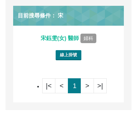
目前搜尋條件： 宋
宋鈺雯(女) 醫師
婦科
線上掛號
|<
<
1
>
>|