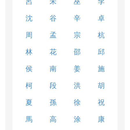
呂
宋
巫
李
沈
谷
辛
卓
周
孟
宗
杭
林
花
邵
邱
侯
南
姜
施
柯
段
洪
胡
夏
孫
徐
祝
馬
高
涂
康