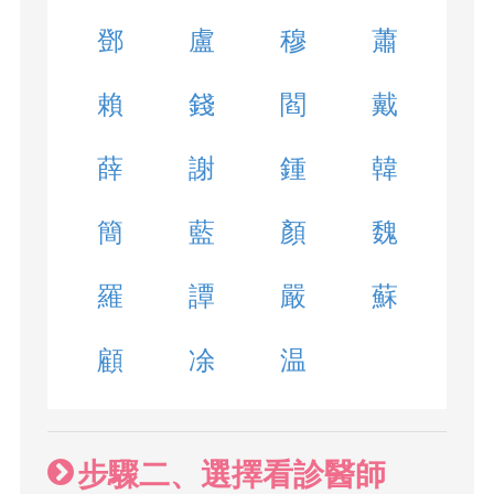
鄧
盧
穆
蕭
賴
錢
閻
戴
薛
謝
鍾
韓
簡
藍
顏
魏
羅
譚
嚴
蘇
顧
凃
温
步驟二、選擇看診醫師