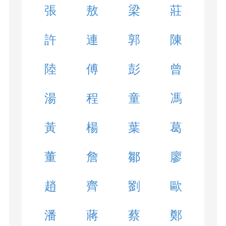
張
敖
梁
莊
許
連
郭
陳
陸
傅
彭
曾
湯
程
童
馮
黃
楊
葉
葛
董
詹
鄒
廖
趙
齊
劉
歐
潘
蔣
蔡
鄭