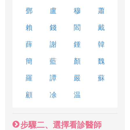
鄧
盧
穆
蕭
賴
錢
閻
戴
薛
謝
鍾
韓
簡
藍
顏
魏
羅
譚
嚴
蘇
顧
凃
温
步驟二、選擇看診醫師