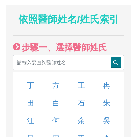
依照醫師姓名/姓氏索引
步驟一、選擇醫師姓氏
丁
方
王
冉
田
白
石
朱
江
何
余
吳