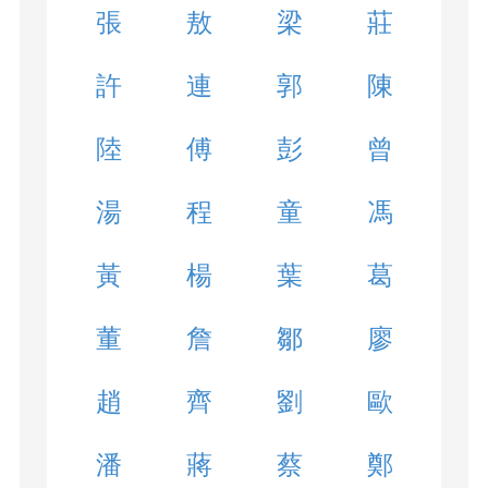
張
敖
梁
莊
許
連
郭
陳
陸
傅
彭
曾
湯
程
童
馮
黃
楊
葉
葛
董
詹
鄒
廖
趙
齊
劉
歐
潘
蔣
蔡
鄭