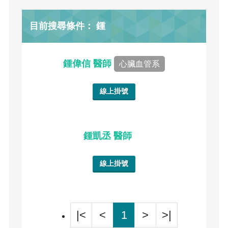
目前搜尋條件： 鍾
鍾偉信 醫師
心臟血管系
線上掛號
鍾凱丞 醫師
線上掛號
|<
<
1
>
>|