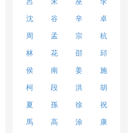
呂
宋
巫
李
沈
谷
辛
卓
周
孟
宗
杭
林
花
邵
邱
侯
南
姜
施
柯
段
洪
胡
夏
孫
徐
祝
馬
高
涂
康