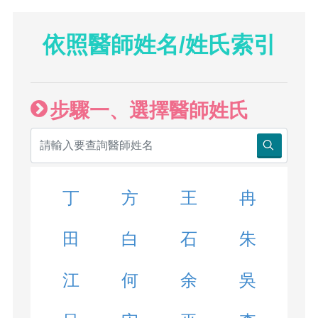
依照醫師姓名/姓氏索引
步驟一、選擇醫師姓氏
丁
方
王
冉
田
白
石
朱
江
何
余
吳