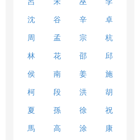
呂
宋
巫
李
沈
谷
辛
卓
周
孟
宗
杭
林
花
邵
邱
侯
南
姜
施
柯
段
洪
胡
夏
孫
徐
祝
馬
高
涂
康