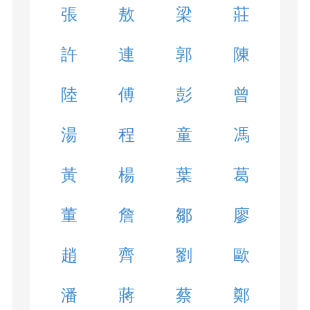
張
敖
梁
莊
許
連
郭
陳
陸
傅
彭
曾
湯
程
童
馮
黃
楊
葉
葛
董
詹
鄒
廖
趙
齊
劉
歐
潘
蔣
蔡
鄭