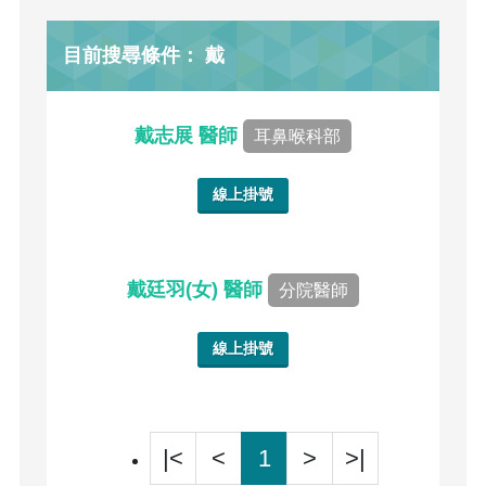
目前搜尋條件： 戴
戴志展 醫師
耳鼻喉科部
線上掛號
戴廷羽(女) 醫師
分院醫師
線上掛號
|<
<
1
>
>|