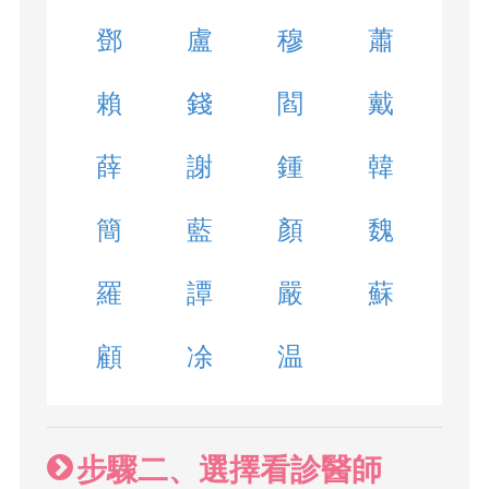
鄧
盧
穆
蕭
賴
錢
閻
戴
薛
謝
鍾
韓
簡
藍
顏
魏
羅
譚
嚴
蘇
顧
凃
温
步驟二、選擇看診醫師