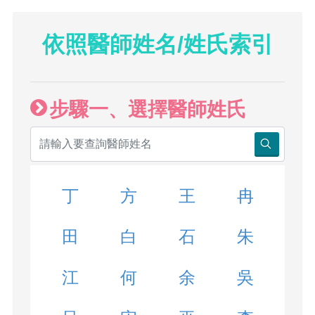
依照醫師姓名/姓氏索引
步驟一、選擇醫師姓氏
丁
方
王
冉
田
白
石
朱
江
何
余
吳