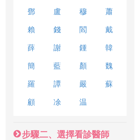
鄧
盧
穆
蕭
賴
錢
閻
戴
薛
謝
鍾
韓
簡
藍
顏
魏
羅
譚
嚴
蘇
顧
凃
温
步驟二、選擇看診醫師