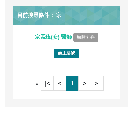
目前搜尋條件： 宗
宗孟瑋(女) 醫師
胸腔外科
線上掛號
|<
<
1
>
>|