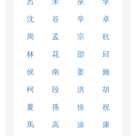
呂
宋
巫
李
沈
谷
辛
卓
周
孟
宗
杭
林
花
邵
邱
侯
南
姜
施
柯
段
洪
胡
夏
孫
徐
祝
馬
高
涂
康