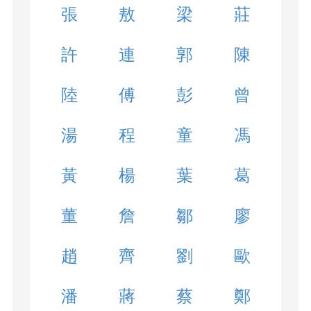
張
敖
梁
莊
許
連
郭
陳
陸
傅
彭
曾
湯
程
童
馮
黃
楊
葉
葛
董
詹
鄒
廖
趙
齊
劉
歐
潘
蔣
蔡
鄭