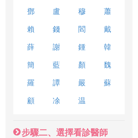
鄧
盧
穆
蕭
賴
錢
閻
戴
薛
謝
鍾
韓
簡
藍
顏
魏
羅
譚
嚴
蘇
顧
凃
温
步驟二、選擇看診醫師