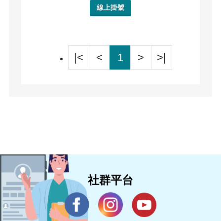
線上掛號
|<
<
1
>
>|
社群平台