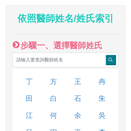
依照醫師姓名/姓氏索引
步驟一、選擇醫師姓氏
丁
方
王
冉
田
白
石
朱
江
何
余
吳