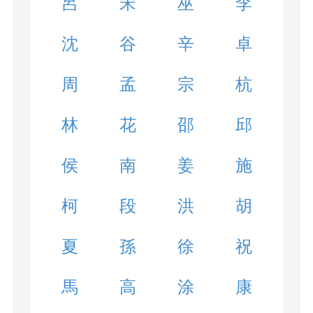
呂
宋
巫
李
沈
谷
辛
卓
周
孟
宗
杭
林
花
邵
邱
侯
南
姜
施
柯
段
洪
胡
夏
孫
徐
祝
馬
高
涂
康