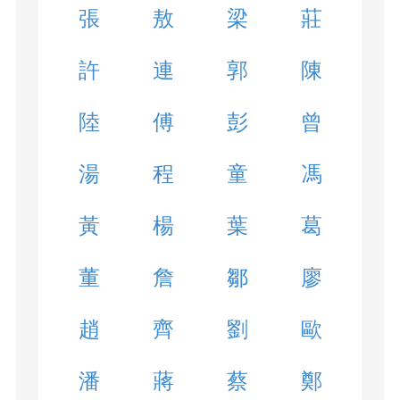
張
敖
梁
莊
許
連
郭
陳
陸
傅
彭
曾
湯
程
童
馮
黃
楊
葉
葛
董
詹
鄒
廖
趙
齊
劉
歐
潘
蔣
蔡
鄭