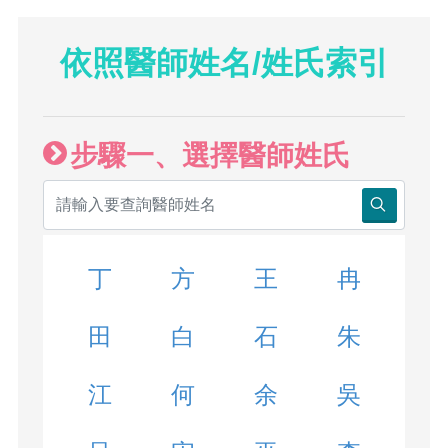
依照醫師姓名/姓氏索引
步驟一、選擇醫師姓氏
丁
方
王
冉
田
白
石
朱
江
何
余
吳