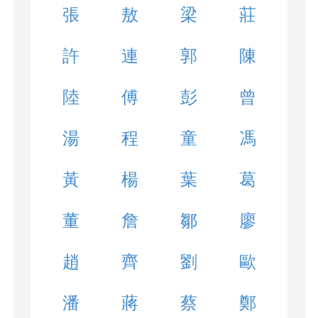
張
敖
梁
莊
許
連
郭
陳
陸
傅
彭
曾
湯
程
童
馮
黃
楊
葉
葛
董
詹
鄒
廖
趙
齊
劉
歐
潘
蔣
蔡
鄭