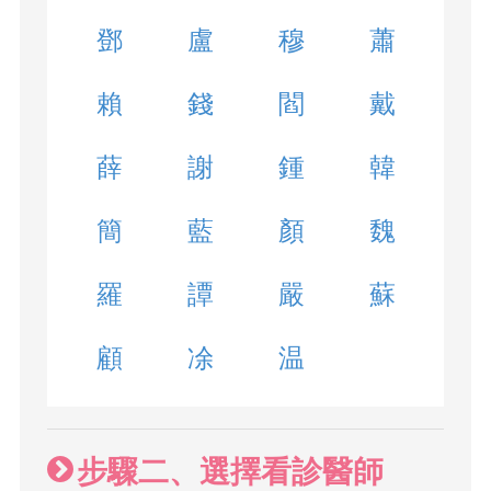
鄧
盧
穆
蕭
賴
錢
閻
戴
薛
謝
鍾
韓
簡
藍
顏
魏
羅
譚
嚴
蘇
顧
凃
温
步驟二、選擇看診醫師