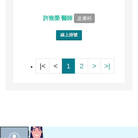
許致榮 醫師
皮膚科
線上掛號
|<
<
1
2
>
>|