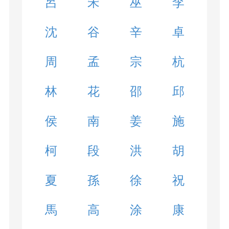
呂
宋
巫
李
沈
谷
辛
卓
周
孟
宗
杭
林
花
邵
邱
侯
南
姜
施
柯
段
洪
胡
夏
孫
徐
祝
馬
高
涂
康