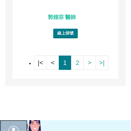
郭煌宗 醫師
線上掛號
|<
<
1
2
>
>|