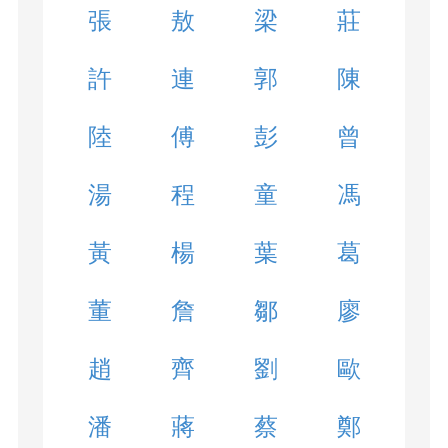
張
敖
梁
莊
許
連
郭
陳
陸
傅
彭
曾
湯
程
童
馮
黃
楊
葉
葛
董
詹
鄒
廖
趙
齊
劉
歐
潘
蔣
蔡
鄭