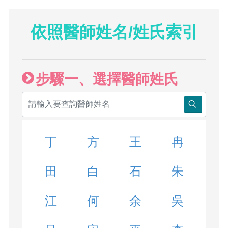
依照醫師姓名/姓氏索引
步驟一、選擇醫師姓氏
丁
方
王
冉
田
白
石
朱
江
何
余
吳