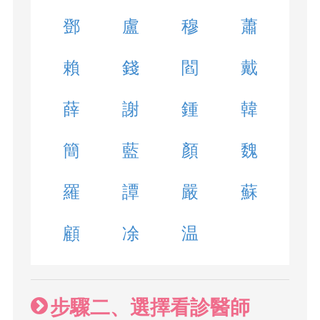
鄧
盧
穆
蕭
賴
錢
閻
戴
薛
謝
鍾
韓
簡
藍
顏
魏
羅
譚
嚴
蘇
顧
凃
温
步驟二、選擇看診醫師