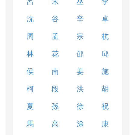
呂
宋
巫
李
沈
谷
辛
卓
周
孟
宗
杭
林
花
邵
邱
侯
南
姜
施
柯
段
洪
胡
夏
孫
徐
祝
馬
高
涂
康