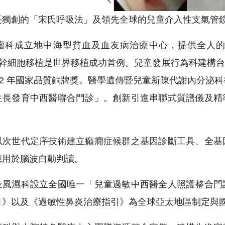
長獨創的「宋氏呼吸法」及領先全球的兒童介入性支氣管
科成立地中海型貧血及血友病治療中心，提供全人的整體醫療
al間質幹細胞移植是世界移植成功首例。兒童發展行為科建
02 年國家品質銅牌獎。醫學遺傳暨兒童新陳代謝內分泌科
生長發育中西醫聯合門診」。創新引進串聯式質譜儀及精
以次世代定序技術建立癲癇症候群之基因診斷工具、全基
應用於腦波自動判讀。
疫風濕科設立全國唯一「兒童過敏中西醫全人照護整合門
引》以及《過敏性鼻炎治療指引》為全球亞太地區制定與