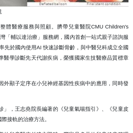
鏡
服務與照顧。臍帶兒童醫院CMU Children's
構台灣「輔以達治療」服務網，國內首創一站式親子諮詢服
率先於國內使用AI 快速診斷骨齡，與中醫兒科成立全國
準醫學診斷先天代謝疾病，榮獲國家生技醫療品質標章
因外顯子定序在小兒神經基因性疾病中的應用，同時發
診」，王志堯院長編著的《兒童氣喘指引》、《兒童皮
國際接軌的治療方法。