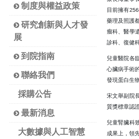
制度與權益政策
目前擁有2
藥理及照護
研究創新與人才發
瘤科、醫學
展
診科、復健
到院指南
兒童醫院各
心臟病手術的
聯絡我們
發現蛋白生物
採購公告
宋文舉副院
質獎標章認
最新消息
兒童腎臟科
大數據與人工智慧
成果上，領先