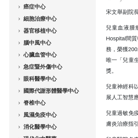
癌症中心
宋文舉副院
細胞治療中心
兒童血液腫瘤
器官移植中心
Hospit
腦中風中心
務，榮獲20
心臟血管中心
唯一「兒童
急症暨外傷中心
獎。
眼科醫學中心
兒童神經科
國際代謝形體醫學中心
展人工智慧
脊椎中心
兒童過敏免
風濕免疫中心
膚炎治療指
消化醫學中心