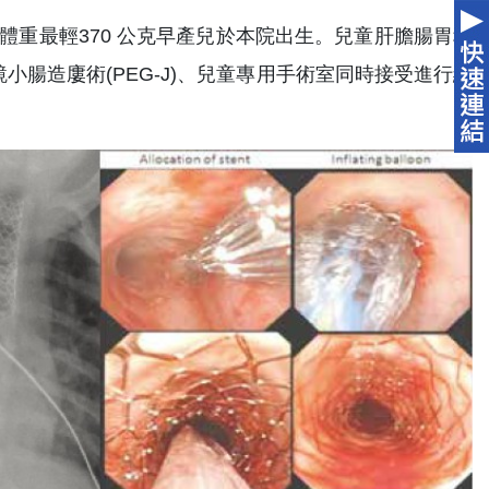
體重最輕370 公克早產兒於本院出生。兒童肝膽腸胃科
腸造廔術(PEG-J)、兒童專用手術室同時接受進行經