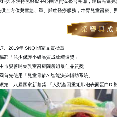
專科與本院特色醫療中心團隊資源整合完備，建構先進完
提供全方位兒童急、重、難症醫療服務，培育兒童醫療、
017、2019年 SNQ 國家品質標章
 衛福部「兒少保護小組品質成效績優獎」
 台中市親善哺集乳室醫療院所組最佳品質獎
 全國首先使用「兒童骨齡AI智能決策輔助系統」
 榮獲第十八屆國家新創獎-「人類基因重組肺泡表面蛋白D