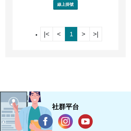
線上掛號
|<
<
1
>
>|
社群平台