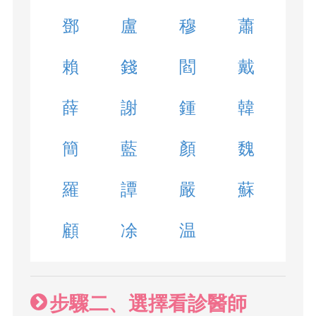
鄧
盧
穆
蕭
賴
錢
閻
戴
薛
謝
鍾
韓
簡
藍
顏
魏
羅
譚
嚴
蘇
顧
凃
温
步驟二、選擇看診醫師