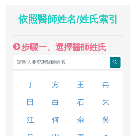
依照醫師姓名/姓氏索引
步驟一、選擇醫師姓氏
丁
方
王
冉
田
白
石
朱
江
何
余
吳