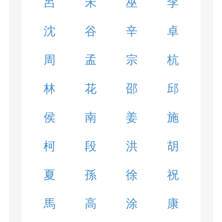
呂
宋
巫
李
沈
谷
辛
卓
周
孟
宗
杭
林
花
邵
邱
侯
南
姜
施
柯
段
洪
胡
夏
孫
徐
祝
馬
高
涂
康