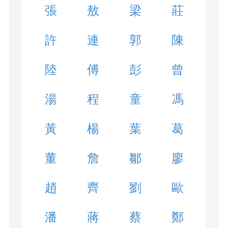
張
敖
梁
莊
許
連
郭
陳
陸
傅
彭
曾
湯
程
童
馮
黃
楊
葉
葛
董
詹
鄒
廖
趙
齊
劉
歐
潘
蔣
蔡
鄭