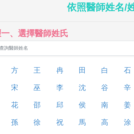
依照醫師姓名/
驟一、選擇醫師姓氏
方
王
冉
田
白
石
宋
巫
李
沈
谷
辛
花
邵
邱
侯
南
姜
孫
徐
祝
馬
高
涂