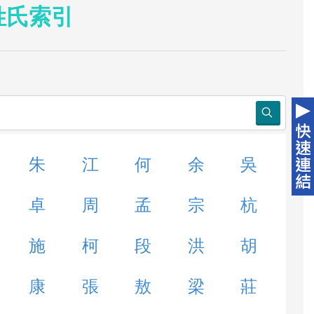
姓氏索引
朱
江
何
余
吳
卓
周
孟
宗
杭
施
柯
段
洪
胡
康
張
敖
梁
莊