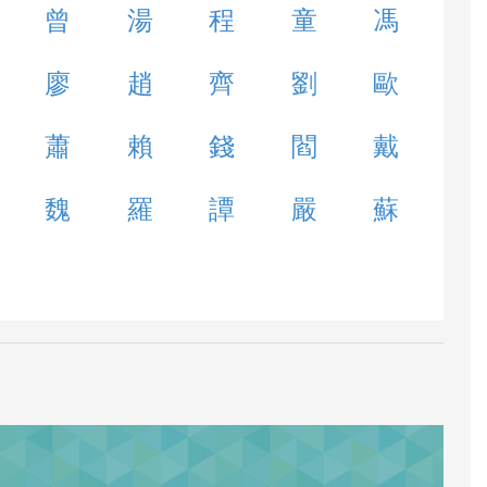
曾
湯
程
童
馮
廖
趙
齊
劉
歐
蕭
賴
錢
閻
戴
魏
羅
譚
嚴
蘇