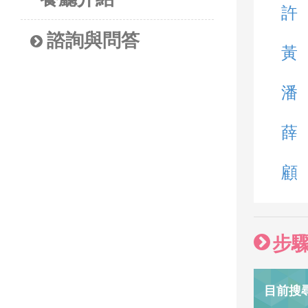
許
諮詢與問答
黃
潘
薛
顧
步
目前搜