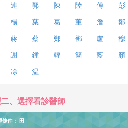
連
郭
陳
陸
傅
彭
楊
葉
葛
董
詹
鄒
蔣
蔡
鄭
鄧
盧
穆
謝
鍾
韓
簡
藍
顏
凃
温
驟二、選擇看診醫師
尋條件： 田