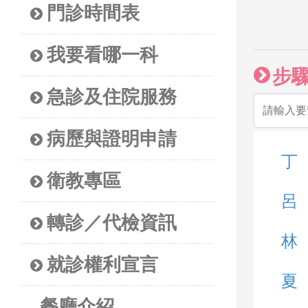
門診時間表
我要看哪一科
步
急診及住院服務
病歷與證明申請
丁
衛教專區
呂
轉診／代檢資訊
林
就診權利宣言
夏
餐廳介紹