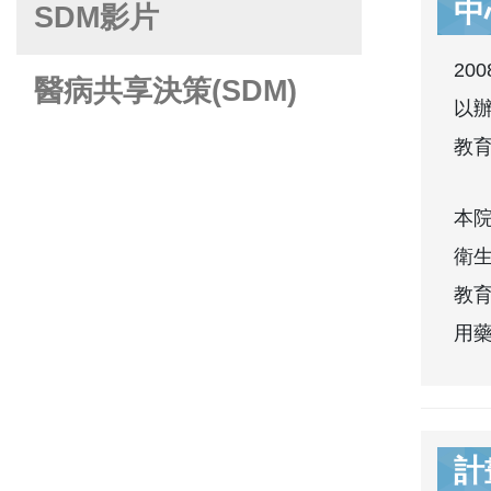
中
SDM影片
2
醫病共享決策(SDM)
以
教
本院
衛
教
用
計