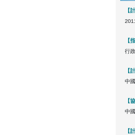
【
20
【
行
【
中
【
中
【