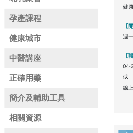
健康
孕產課程
【
週一至
健康城市
【
中醫講座
04-
或
正確用藥
線
簡介及輔助工具
相關資源