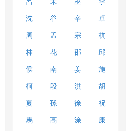
呂
宋
巫
李
沈
谷
辛
卓
周
孟
宗
杭
林
花
邵
邱
侯
南
姜
施
柯
段
洪
胡
夏
孫
徐
祝
馬
高
涂
康