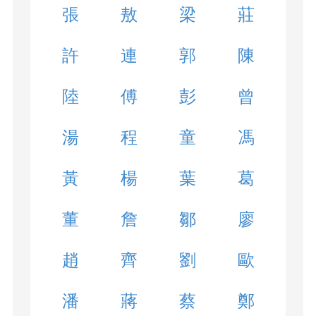
張
敖
梁
莊
許
連
郭
陳
陸
傅
彭
曾
湯
程
童
馮
黃
楊
葉
葛
董
詹
鄒
廖
趙
齊
劉
歐
潘
蔣
蔡
鄭