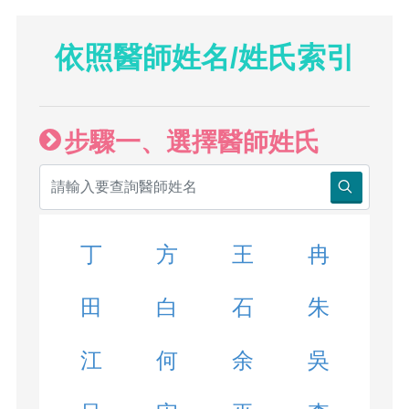
依照醫師姓名/姓氏索引
步驟一、選擇醫師姓氏
丁
方
王
冉
田
白
石
朱
江
何
余
吳