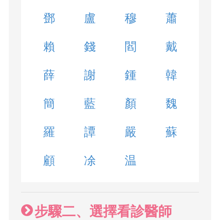
鄧
盧
穆
蕭
賴
錢
閻
戴
薛
謝
鍾
韓
簡
藍
顏
魏
羅
譚
嚴
蘇
顧
凃
温
步驟二、選擇看診醫師