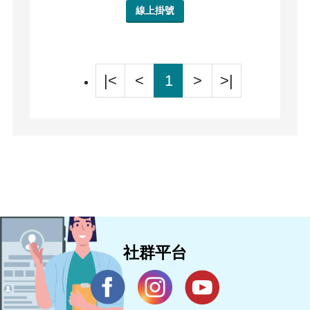
線上掛號
|<
<
1
>
>|
社群平台