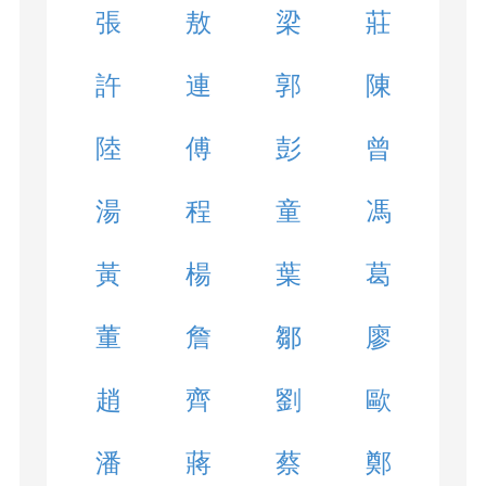
張
敖
梁
莊
許
連
郭
陳
陸
傅
彭
曾
湯
程
童
馮
黃
楊
葉
葛
董
詹
鄒
廖
趙
齊
劉
歐
潘
蔣
蔡
鄭