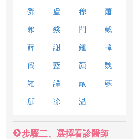
鄧
盧
穆
蕭
賴
錢
閻
戴
薛
謝
鍾
韓
簡
藍
顏
魏
羅
譚
嚴
蘇
顧
凃
温
步驟二、選擇看診醫師