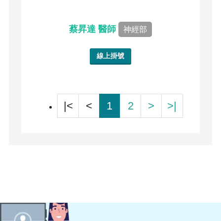
蔡昇達 醫師
神經部
線上掛號
|<
<
1
2
>
>|