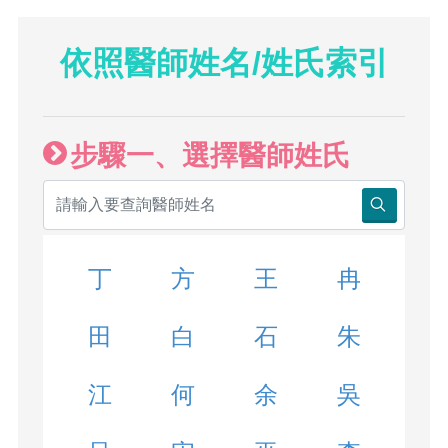
依照醫師姓名/姓氏索引
步驟一、選擇醫師姓氏
丁
方
王
冉
田
白
石
朱
江
何
余
吳