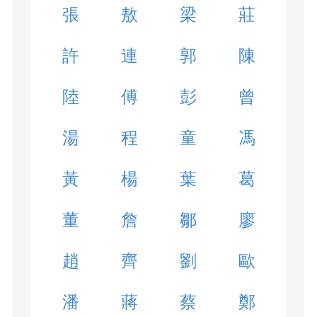
張
敖
梁
莊
許
連
郭
陳
陸
傅
彭
曾
湯
程
童
馮
黃
楊
葉
葛
董
詹
鄒
廖
趙
齊
劉
歐
潘
蔣
蔡
鄭