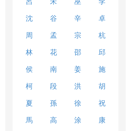
呂
宋
巫
李
沈
谷
辛
卓
周
孟
宗
杭
林
花
邵
邱
侯
南
姜
施
柯
段
洪
胡
夏
孫
徐
祝
馬
高
涂
康