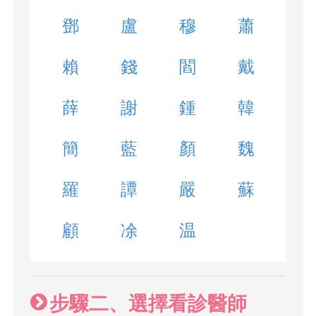
鄧
盧
穆
蕭
賴
錢
閻
戴
薛
謝
鍾
韓
簡
藍
顏
魏
羅
譚
嚴
蘇
顧
凃
温
步驟二、選擇看診醫師