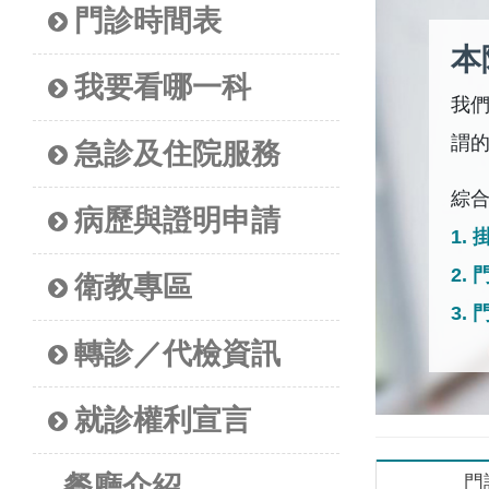
門診時間表
本
我要看哪一科
我
謂
急診及住院服務
綜
病歷與證明申請
1.
2.
衛教專區
3.
轉診／代檢資訊
就診權利宣言
餐廳介紹
門