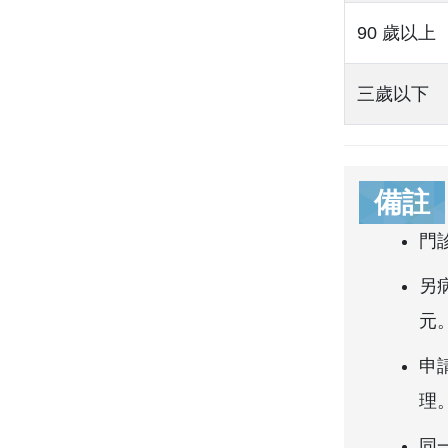
90 歲以上
三歲以下
備註
門
另
元
申
理
同