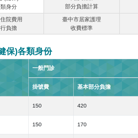
部分負擔計算
各類身分
保住院費用
臺中市居家護理
自行負擔
收費標準
健保)各類身份
一般門診
掛號費
基本部分負擔
150
420
150
170