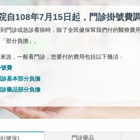
院自108年7月15日起，門診掛號費
們到門診或急診看病時，除了全民健保幫我們付的醫療費
的「部分負擔」。
合來說，一般看門診，您要付的費用包括以下幾項：
 掛號費
 門診基本部分負擔
 門診藥品部分負擔
門診藥品
診(健保)