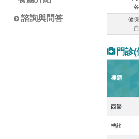
諮詢與問答
健
門診(
種類
西醫
轉診