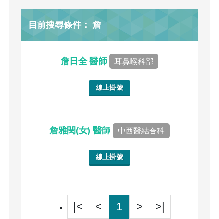
目前搜尋條件： 詹
詹日全 醫師
耳鼻喉科部
線上掛號
詹雅閔(女) 醫師
中西醫結合科
線上掛號
|<
<
1
>
>|