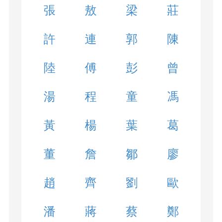
張
敖
梁
莊
許
連
郭
陳
陸
傅
彭
曾
湯
程
童
馮
黃
楊
葉
葛
董
詹
鄒
廖
趙
齊
劉
歐
潘
蔣
蔡
鄭