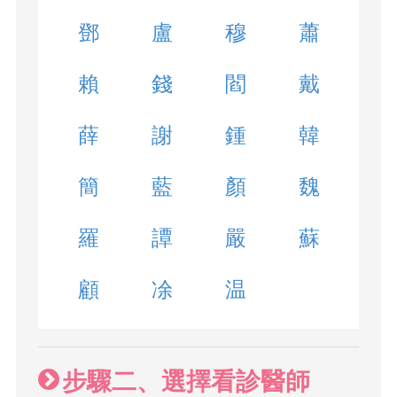
鄧
盧
穆
蕭
賴
錢
閻
戴
薛
謝
鍾
韓
簡
藍
顏
魏
羅
譚
嚴
蘇
顧
凃
温
步驟二、選擇看診醫師