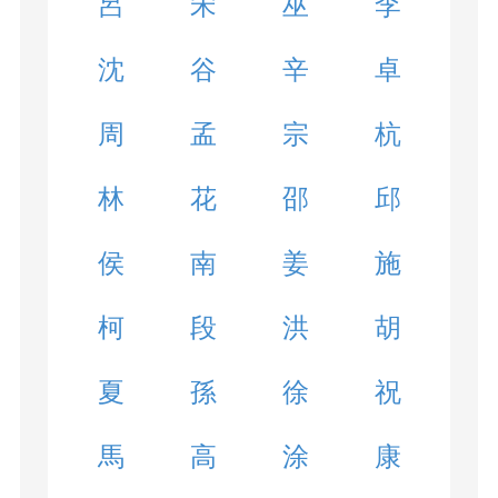
呂
宋
巫
李
沈
谷
辛
卓
周
孟
宗
杭
林
花
邵
邱
侯
南
姜
施
柯
段
洪
胡
夏
孫
徐
祝
馬
高
涂
康