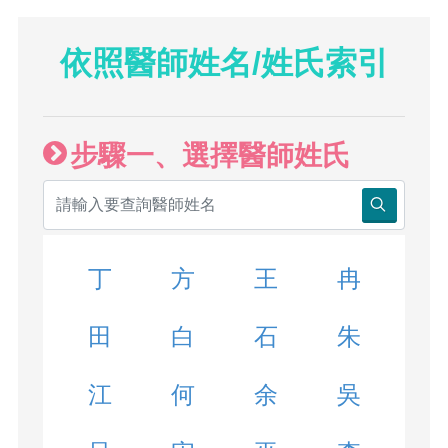
依照醫師姓名/姓氏索引
步驟一、選擇醫師姓氏
丁
方
王
冉
田
白
石
朱
江
何
余
吳