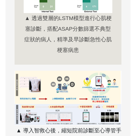
▲ 透過雙層的LSTM模型進行心肌梗
塞診斷，搭配ASAP分數篩選不典型
症狀的病人，精準及早診斷急性心肌
梗塞病患
▲ 導入智救心後，縮短院前診斷至心導管手