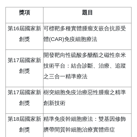
獎項
題目
第16屆國家新
可標靶多種實體腫瘤支嵌合抗原受
創獎
體(CAR)免疫細胞療法
開發靶向性硫酸多醣酯之磁性奈米
第17屆國家新
技術平台：結合診斷、治療、追蹤
創獎
之三合一精準療法
第17屆國家新
樹突細胞免疫治療惡性腫瘤之精準
創獎
創新技術
第18屆國家新
精準免疫幹細胞療法：雙基因修飾
創獎
臍帶間質幹細胞治療實體癌症