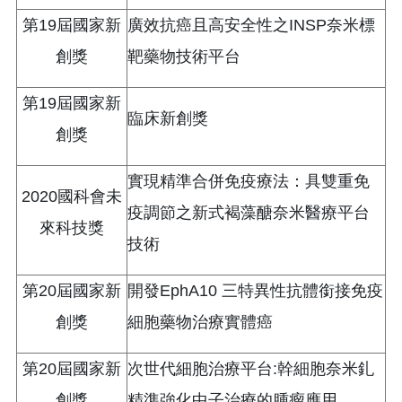
第19屆國家新
廣效抗癌且高安全性之INSP奈米標
創獎
靶藥物技術平台
第19屆國家新
臨床新創獎
創獎
實現精準合併免疫療法：具雙重免
2020國科會未
疫調節之新式褐藻醣奈米醫療平台
來科技獎
技術
第20屆國家新
開發EphA10 三特異性抗體銜接免疫
創獎
細胞藥物治療實體癌
第20屆國家新
次世代細胞治療平台:幹細胞奈米釓
創獎
精準強化中子治療的腫瘤應用