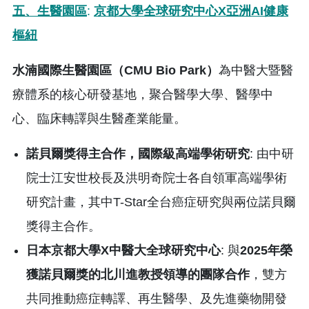
五、生醫園區
:
京都大學全球研究中心
X
亞洲
AI
健康
樞紐
水湳國際生醫園區（
CMU Bio Park
）
為中醫大暨醫
療體系的核心研發基地，聚合醫學大學、醫學中
心、臨床轉譯與生醫產業能量。
諾貝爾獎得主合作，國際級高端學術研究
: 由中研
院士江安世校長及洪明奇院士各自領軍高端學術
研究計畫，其中T-Star全台癌症研究與兩位諾貝爾
獎得主合作。
日本京都大學
X
中醫大全球研究中心
: 與
2025
年榮
獲諾貝爾獎的北川進教授領導的團隊合作
，雙方
共同推動癌症轉譯、再生醫學、及先進藥物開發