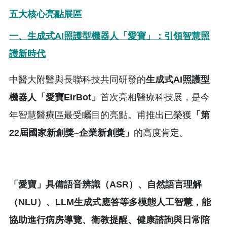
五大核心亮點展區
一、生成式
AI
照護型機器人「愛寶」：引領智慧照
護新時代
中醫大附醫與長聯科技共同研發的
生成式
AI
照護型
機器人「愛寶
EirBot
」
首次亮相醫療科技展，是今
年智慧醫療區最受矚目的亮點。甫推出已榮獲
「第
22
屆國家新創獎
–
企業新創獎」
的高度肯定。
「愛寶」具備語音辨識（
ASR
）、自然語言理解
（
NLU
）、
LLM
生成式應答等多模態人工智慧，能
協助進行病房導覽、衛教提醒、健康諮詢與日常陪