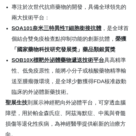
專注於次世代抗癌藥物的開發，具備全球領先的
兩大技術平台：
SOA101
奈米三特異性
T
細胞銜接抗體
，是全球首
個結合雙免疫檢查點抑制功能的創新抗體，
榮獲
「國家藥物科技研究發展獎」藥品類銀質獎
SOB10X
標靶外泌體藥物遞送技術平台
具高精準
性、低免疫原性，能將小分子或核酸藥物精準輸
送至腫瘤微環境，是全球少數獲得FDA核准啟動
臨床的外泌體新藥技術。
聖展生技
則展示神經靶向外泌體平台，可穿透血腦
障壁，用於帕金森氏症、阿茲海默症、中風與脊髓
損傷等退化性疾病，為神經醫學提供嶄新的治療方
向。