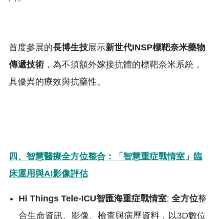
首度參展的
長博生技
展示
新世代
INSP
標靶奈米藥物
傳遞技術
，為不須額外嫁接抗體的標靶奈米系統，
具優異的療效與抗藥性。
四、智慧醫療全方位整合：「智慧重症戰情室」臨
床運用與
AI
影像評估
Hi Things Tele-ICU
智匯海重症戰情室
:
全方位
整
合生命資訊、影像、檢查與病歷資料，以3D數位