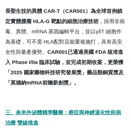
長聖生技的異體
CAR-T
（
CAR001
）為全球首例鎖
定實體腫瘤
HLA-G
靶點的細胞治療技術
，採用非病
毒、異體、mRNA 基因編輯平台，並以γδT 細胞作
為基礎，可不需 HLA配對且能重複施打，具有高安
全性與量產優勢。
CAR001
已通過美國
FDA
核准進
入
Phase I/IIa
臨床試驗，並完成初期收案，更榮獲
「
2025
國家藥物科技研究發展獎」藥品類銅質獎及
「莫德納
mRNA
前瞻新創獎」。
三、奈米外泌體精準醫療：癌症與神經退化性疾病
治療
雙線推進