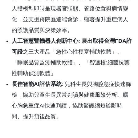
人體模型即時呈現器官狀態、管路位置與病情變
化，並支援跨院區遠端會診，顯著提升重症病人
的照護品質與決策效率。
人工智慧暨機器人創新中心
:
展出
取得台灣
FDA
許
可證
之三大產品「急性心性梗塞輔助軟體」、
「睡眠品質監測輔助軟體」、「智速檢:細菌抗藥
性輔助偵測軟體」
長佳智能
AI
評估系統
: 兒科生長與胸腔急症快速篩
檢，協助兒童生長異常判讀與健康風險分析。腦
心胸急重症AI快速判讀，協助醫護縮短診斷時
間、提升預後品質。