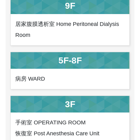
9F
居家腹膜透析室 Home Peritoneal Dialysis
Room
5F-8F
病房 WARD
3F
手術室 OPERATING ROOM
恢復室 Post Anesthesia Care Unit