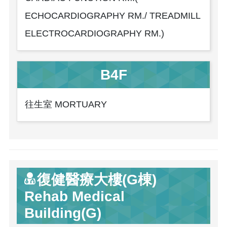
ECHOCARDIOGRAPHY RM./ TREADMILL
ELECTROCARDIOGRAPHY RM.)
B4F
往生室 MORTUARY
復健醫療大樓(G棟)
Rehab Medical
Building(G)