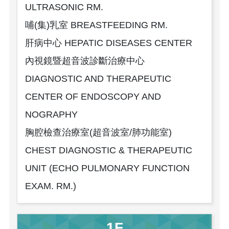
ULTRASONIC RM.
哺(集)乳室 BREASTFEEDING RM.
肝病中心 HEPATIC DISEASES CENTER
內視鏡暨超音波診斷治療中心
DIAGNOSTIC AND THERAPEUTIC
CENTER OF ENDOSCOPY AND
NOGRAPHY
胸腔檢查治療室(超音波室/肺功能室)
CHEST DIAGNOSTIC & THERAPEUTIC
UNIT (ECHO PULMONARY FUNCTION
EXAM. RM.)
1F