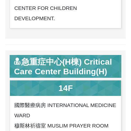
CENTER FOR CHILDREN
DEVELOPMENT.
急重症中心(H棟) Critical
Care Center Building(H)
14F
國際醫療病房 INTERNATIONAL MEDICINE
WARD
穆斯林祈禱室 MUSLIM PRAYER ROOM