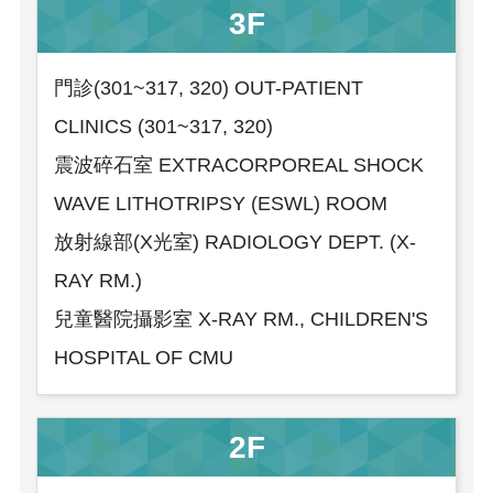
3F
門診(301~317, 320) OUT-PATIENT
CLINICS (301~317, 320)
震波碎石室 EXTRACORPOREAL SHOCK
WAVE LITHOTRIPSY (ESWL) ROOM
放射線部(X光室) RADIOLOGY DEPT. (X-
RAY RM.)
兒童醫院攝影室 X-RAY RM., CHILDREN'S
HOSPITAL OF CMU
2F