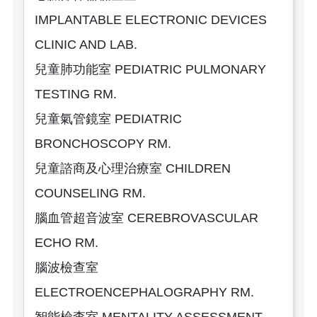
IMPLANTABLE ELECTRONIC DEVICES
CLINIC AND LAB.
兒童肺功能室 PEDIATRIC PULMONARY
TESTING RM.
兒童氣管鏡室 PEDIATRIC
BRONCHOSCOPY RM.
兒童諮商及心理治療室 CHILDREN
COUNSELING RM.
腦血管超音波室 CEREBROVASCULAR
ECHO RM.
腦波檢查室
ELECTROENCEPHALOGRAPHY RM.