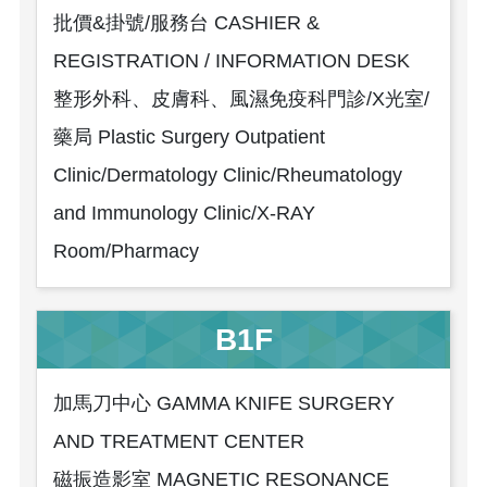
批價&掛號/服務台 CASHIER &
REGISTRATION / INFORMATION DESK
整形外科、皮膚科、風濕免疫科門診/X光室/
藥局 Plastic Surgery Outpatient
Clinic/Dermatology Clinic/Rheumatology
and Immunology Clinic/X-RAY
Room/Pharmacy
B1F
加馬刀中心 GAMMA KNIFE SURGERY
AND TREATMENT CENTER
磁振造影室 MAGNETIC RESONANCE