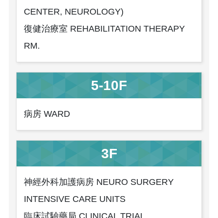
CENTER, NEUROLOGY)
復健治療室 REHABILITATION THERAPY
RM.
5-10F
病房 WARD
3F
神經外科加護病房 NEURO SURGERY
INTENSIVE CARE UNITS
臨床試驗藥局 CLINICAL TRIAL