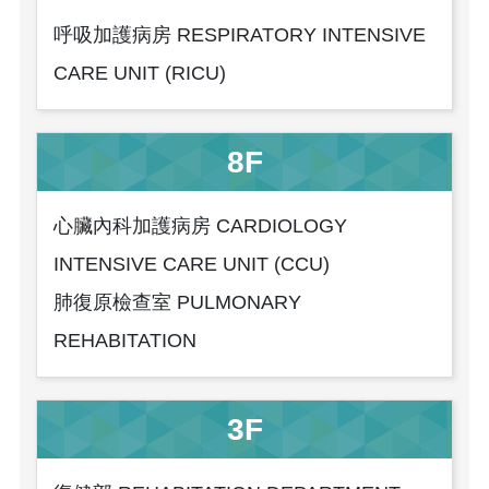
呼吸加護病房 RESPIRATORY INTENSIVE
CARE UNIT (RICU)
8F
心臟內科加護病房 CARDIOLOGY
INTENSIVE CARE UNIT (CCU)
肺復原檢查室 PULMONARY
REHABITATION
3F