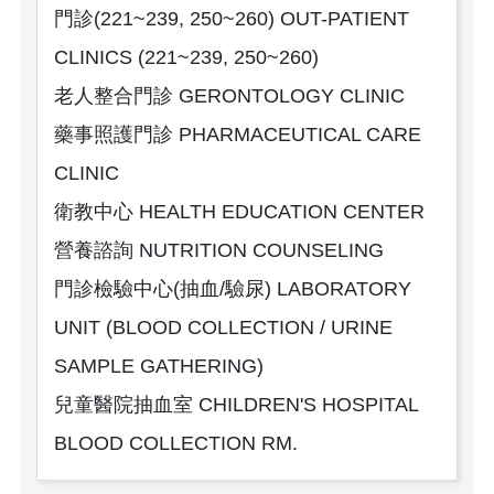
門診(221~239, 250~260) OUT-PATIENT
CLINICS (221~239, 250~260)
老人整合門診 GERONTOLOGY CLINIC
藥事照護門診 PHARMACEUTICAL CARE
CLINIC
衛教中心 HEALTH EDUCATION CENTER
營養諮詢 NUTRITION COUNSELING
門診檢驗中心(抽血/驗尿) LABORATORY
UNIT (BLOOD COLLECTION / URINE
SAMPLE GATHERING)
兒童醫院抽血室 CHILDREN'S HOSPITAL
BLOOD COLLECTION RM.