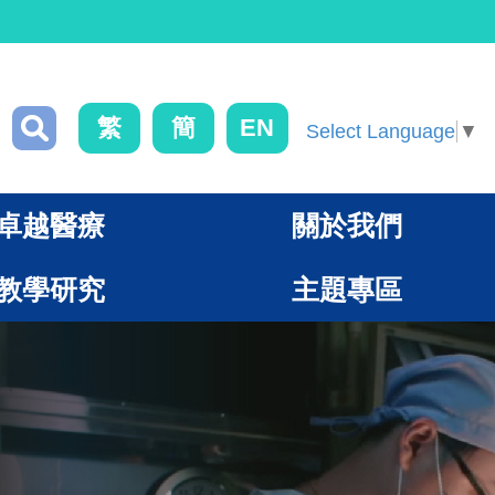
繁
簡
EN
Select Language
▼
卓越醫療
關於我們
教學研究
主題專區