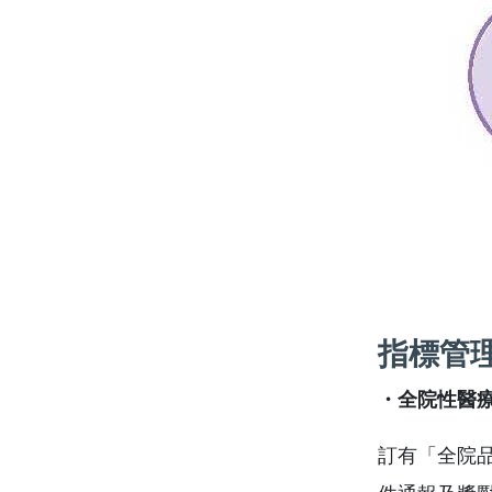
指標管
・全院性醫
訂有「全院