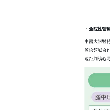
・全院性醫
中醫大附醫
隊跨領域合作
遠距判讀心