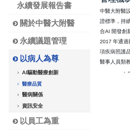
永續發展報告書
中醫大附醫
證標準，持續
關於中醫大附醫
合AI 開發
永續議題管理
2017 年
項疾病照護品
以病人為尊
醫事人員類
AI驅動醫療創新
醫療品質
醫病關係
資訊安全
以員工為重