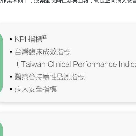
勵作業準則」，鼓勵全院同仁參與通報，營造正向病人安