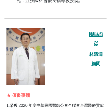
究，並獲國科會優良指導教授獎。
兒童醫
院
林清淵
顧問
★ 優良事蹟
1.榮獲 2020 年度中華民國醫師公會全聯會台灣醫療貢獻