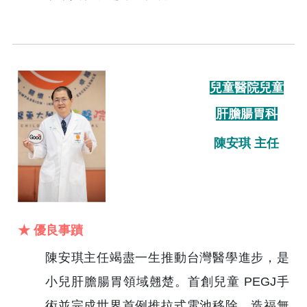
兒童醫院兒童
肝膽腸胃科
陳安琪 主任
★ 優良事蹟
陳安琪主任竭盡一生推動台灣醫學進步，是
小兒肝膽腸胃領域翹楚。首創兒童 PEGJ手
術並完成世界首例推拉式電池移除，造福無