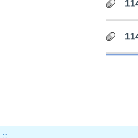
1
1
:::