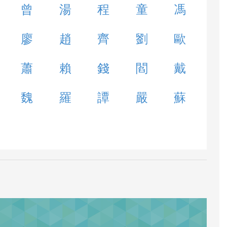
曾
湯
程
童
馮
廖
趙
齊
劉
歐
蕭
賴
錢
閻
戴
魏
羅
譚
嚴
蘇