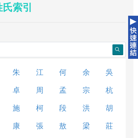
姓氏索引
朱
江
何
余
吳
卓
周
孟
宗
杭
施
柯
段
洪
胡
康
張
敖
梁
莊