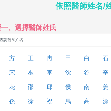
依照醫師姓名/
驟一、選擇醫師姓氏
方
王
冉
田
白
石
宋
巫
李
沈
谷
辛
花
邵
邱
侯
南
姜
孫
徐
祝
馬
高
涂