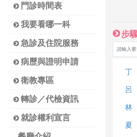
門診時間表
我要看哪一科
步
急診及住院服務
病歷與證明申請
丁
衛教專區
呂
轉診／代檢資訊
林
就診權利宣言
夏
餐廳介紹