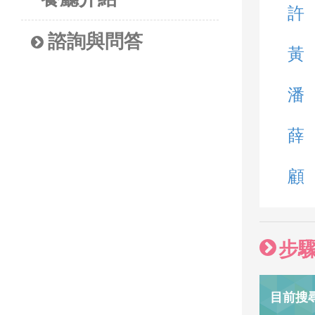
許
諮詢與問答
黃
潘
薛
顧
步
目前搜