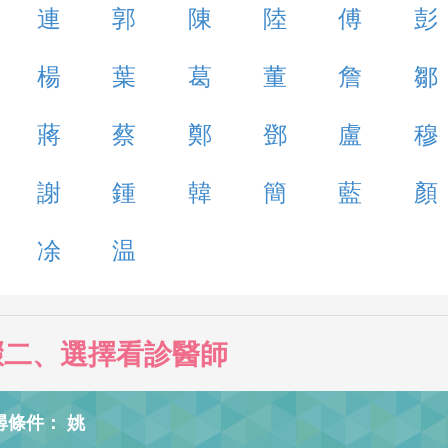
連
郭
陳
陸
傅
彭
楊
葉
葛
董
詹
鄒
蔣
蔡
鄭
鄧
盧
穆
謝
鍾
韓
簡
藍
顏
凃
温
驟二、選擇看診醫師
尋條件： 姚