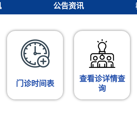
讯
公告资讯
查看诊详情查
门诊时间表
询