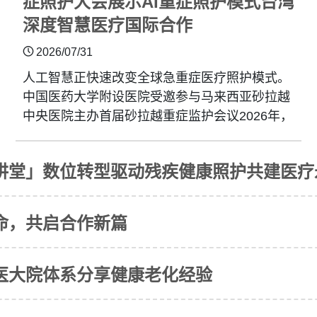
症照护大会展示AI重症照护模式台湾
深度智慧医疗国际合作
2026/07/31
人工智慧正快速改变全球急重症医疗照护模式。
中国医药大学附设医院受邀参与马来西亚砂拉越
中央医院主办首届砂拉越重症监护会议2026年，
由主任医师陈韦成医师率队，向来自马来西亚、
新加坡及台湾近300位急症医疗专家、医师及护
讲堂」数位转型驱动残疾健康照护共建医疗
理人员，分享精准智慧（AI）重症照护、智慧临
床决策及生成式AI护理机器人等创新成果，展示
台湾医疗智慧由临床参与者迈向国际合作与模式
命，共启合作新篇
输出的发展成果，获得参与者回馈。
医大院体系分享健康老化经验