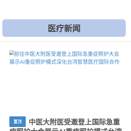
医疗新​​闻
中医大附医受邀登上国际急重
置顶