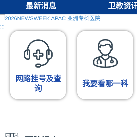
最新消息
卫教资
‹
:::
网路挂号及查
我要看哪一科
询