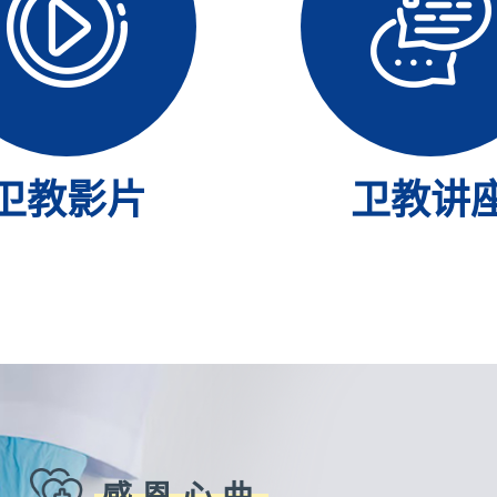
卫教影片
卫教讲