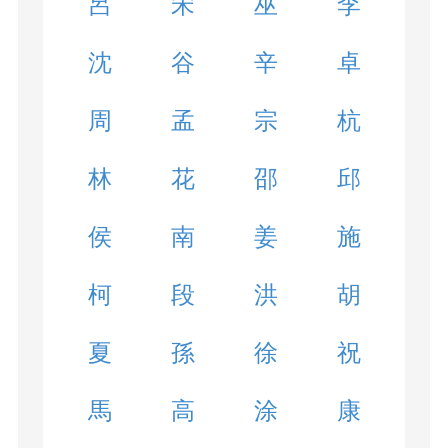
呂
宋
巫
李
沈
谷
辛
卓
周
孟
宗
杭
林
花
邵
邱
侯
南
姜
施
柯
段
洪
胡
夏
孫
徐
祝
馬
高
涂
康