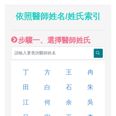
依照醫師姓名/姓氏索引
步驟一、選擇醫師姓氏
丁
方
王
冉
田
白
石
朱
江
何
余
吳