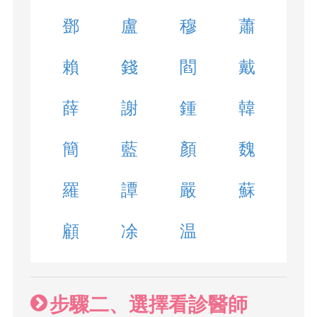
鄧
盧
穆
蕭
賴
錢
閻
戴
薛
謝
鍾
韓
簡
藍
顏
魏
羅
譚
嚴
蘇
顧
凃
温
步驟二、選擇看診醫師