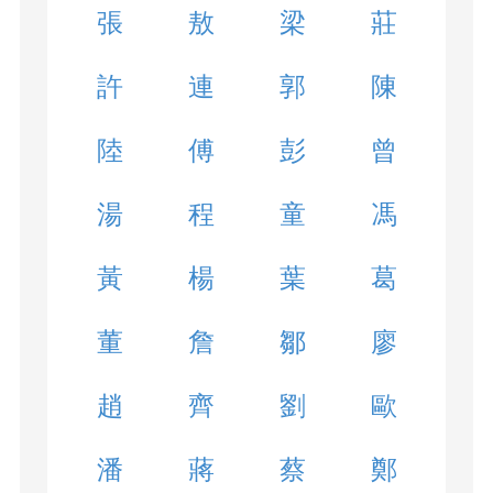
張
敖
梁
莊
許
連
郭
陳
陸
傅
彭
曾
湯
程
童
馮
黃
楊
葉
葛
董
詹
鄒
廖
趙
齊
劉
歐
潘
蔣
蔡
鄭