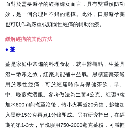
而對於需要避孕的經痛婦女而言，具有雙重預防功
效，是一個合理且不錯的選擇。此外，口服避孕藥
也可以作為嚴重或頑固性經痛的輔助治療。
緩解經痛的其他方法
● 薑
薑是家庭中常備的料理食材，就中醫觀點，生薑具
溫中散寒之效，紅棗則能補中益氣。黑糖薑棗茶適
用於寒性經痛，可於經痛時作為保健茶飲，早、
中、晚煎煮溫服。參考做法為生薑4公克、紅棗6粒
加水600ml煎煮至滾後，轉小火再煮20分鐘，趁熱加
入黑糖15公克再煮1分鐘即成。另有研究指出，在經
期的第1-3天，早晚服用750-2000毫克薑粉，可減輕