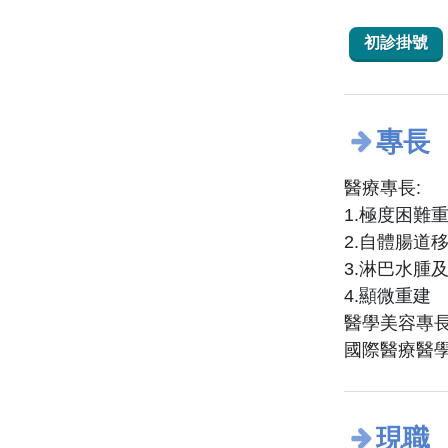
初診掛號
專長
醫療專長:
1.極度困難
2.自體腸道
3.淋巴水腫
4.顯微重建
醫學美容專長
國際醫療醫
現職