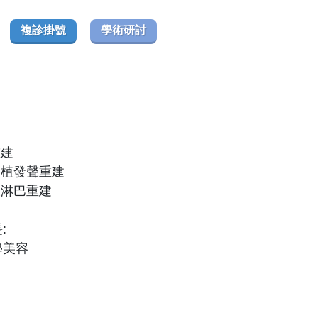
複診掛號
學術研討
重建
移植發聲重建
及淋巴重建
:
學美容