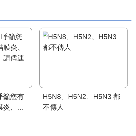
呼籲您有
H5N8、H5N2、H5N3 都
膜炎、咳
不傳人
請儘速就