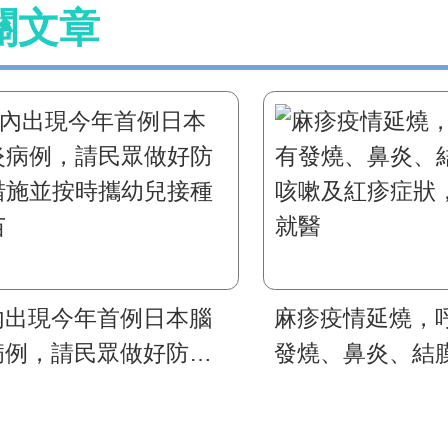
關文章
內出現今年首例日本腦
麻疹疫情延燒，
病例，請民眾做好防蚊
發燒、鼻炎、結
施並按時攜幼兒接種疫
嗽及紅疹症狀，
醫