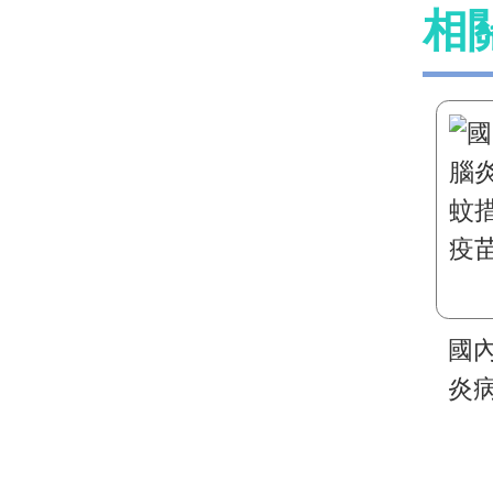
相
國
炎
措
苗