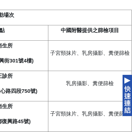
活動場次
點
中國附醫提供之篩檢項目
衛生所
子宮頸抹片、乳房攝影、糞便篩檢
街301號4樓)
正診所
乳房攝影、糞便篩檢
心路四段750號)
衛生所
子宮頸抹片、乳房攝影、糞便篩檢
復興路45號)