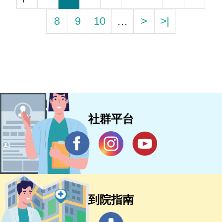
8
9
10
…
>
>|
社群平台
到院指南