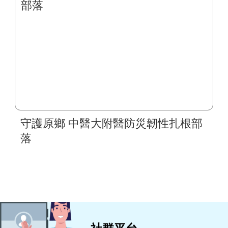
守護原鄉 中醫大附醫防災韌性扎根部
落