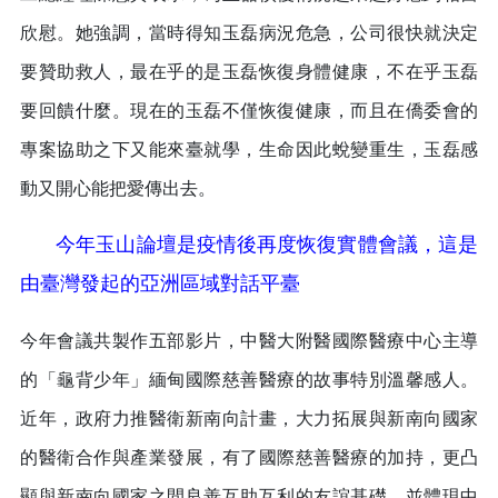
欣慰。她強調，當時得知玉磊病況危急，公司很快就決定
要贊助救人，最在乎的是玉磊恢復身體健康，不在乎玉磊
要回饋什麼。現在的玉磊不僅恢復健康，而且在僑委會的
專案協助之下又能來臺就學，生命因此蛻變重生，玉磊感
動又開心能把愛傳出去。
今年玉山論壇是疫情後再度恢復實體會議，這是
由臺灣發起的亞洲區域對話平臺
今年會議共製作五部影片，中醫大附醫國際醫療中心主導
的「龜背少年」緬甸國際慈善醫療的故事特別溫馨感人。
近年，政府力推醫衛新南向計畫，大力拓展與新南向國家
的醫衛合作與產業發展，有了國際慈善醫療的加持，更凸
顯與新南向國家之間良善互助互利的友誼基礎，並體現中