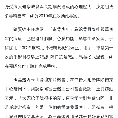
身受病人健康威脅與長期病況造成的心理壓力，決定組成
多專科團隊，終於2019年底啟動此專案。
陳賢德主任表示，「龜背少年」為駝背且脊椎嚴重側
彎的病症，已壓迫到肺臟、心臟功能，影響生命安全。手
術採用「3D導航輔助脊椎畸形截骨矯正手術」，單是第一
次的手術就從早上7點到隔日凌晨3點，馬拉松式過程，終
在團隊合作下順利完成手術。
玉磊趁著玉山論壇拍片機會，在中醫大附醫國際醫療
中心陪同下，到訪常裕富士機工公司當面致謝，玉磊感動
表示，「大家給了我很多的愛，這份愛大到無邊無際；非
常感謝常裕富士的愛，你們的愛讓我重生」。常裕富士機
工總經理陳慧真表示，為玉磊恢復情況越來越好感到相當