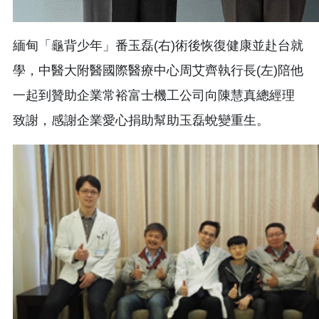
緬甸「龜背少年」番玉磊(右)術後恢復健康並赴台就
學，中醫大附醫國際醫療中心周艾齊執行長(左)陪他
一起到贊助企業常裕富士機工公司向陳慧真總經理
致謝，感謝企業愛心捐助幫助玉磊蛻變重生。