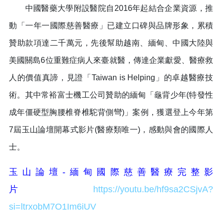
中國醫藥大學附設醫院自2016年起結合企業資源，推
動「一年一國際慈善醫療」已建立口碑與品牌形象，累積
贊助款項達二千萬元，先後幫助越南、緬甸、中國大陸與
美國關島6位重難症病人來臺就醫，傳達企業獻愛、醫療救
人的價值真諦，見證「Taiwan is Helping」的卓越醫療技
術。其中常裕富士機工公司贊助的緬甸「龜背少年(特發性
成年僵硬型胸腰椎脊椎駝背側彎)」案例，獲選登上今年第
7屆玉山論壇開幕式影片(醫療類唯一)，感動與會的國際人
士。
玉山論壇-緬甸國際慈善醫療完整影
片
https://youtu.be/hf9sa2CSjvA?
si=ltrxobM7O1Im6iUV