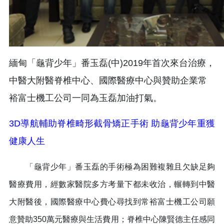
緬甸「龜背少年」番玉磊(中)2019年首次來台治療，
中醫大附醫脊椎中心、國際醫療中心與贊助企業常
裕富士機工公司一同為玉磊加油打氣。
3D導航輔助脊椎畸形截骨矯正手術 助龜背少年重獲
健康人生
「龜背少年」番玉磊的手術極為困難複雜且欠缺足夠
醫療費用，經數家醫院多方考量下都未收治，輾轉到中醫
大附醫後，國際醫療中心費心尋找到常裕富士機工公司願
意贊助350萬元醫療與生活費用；脊椎中心陳賢德主任感同