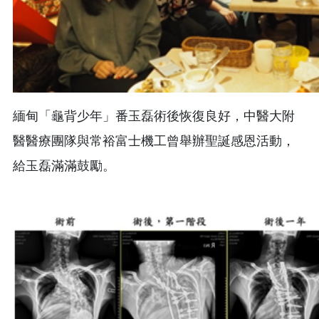
緬甸「龜背少年」番玉磊術後恢復良好，中醫大附
醫醫療團隊與常裕富士機工曾舉辦聖誕感恩活動，
給玉磊滿滿鼓勵。