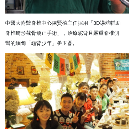
中醫大附醫脊椎中心陳賢德主任採用「3D導航輔助
脊椎畸形截骨矯正手術」，治療駝背且嚴重脊椎側
彎的緬甸「龜背少年」番玉磊。