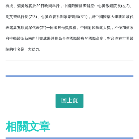
有成。頒獎晚宴於29日晚間舉行，中國附醫國際醫療中心黃致錕院長(左2)、
周艾齊執行長(左3)、心臟血管系劉家豪醫師(左1)，與中國醫藥大學新加坡代
表處葉兆原資深代表(右)一同出席頒獎典禮。中國附醫獲此大獎，不僅加值政
府推動醫衛新南向計畫成果與推高台灣國際醫療的國際高度，對台灣在世界醫
院的排名是一大助力。
回上頁
相關文章