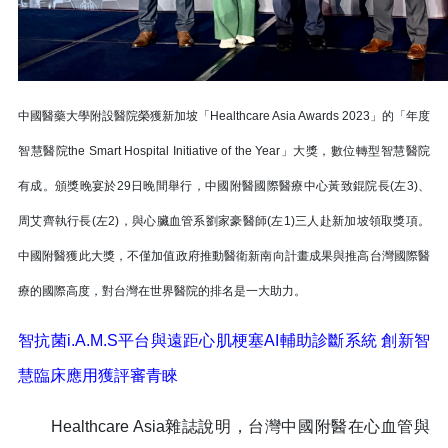
中國醫藥大學附設醫院榮獲新加坡「Healthcare Asia Awards 2023」的「年度
智慧醫院the Smart Hospital Initiative of the Year」大獎，數位轉型智慧醫院
有成。頒獎晚宴於29日晚間舉行，中國附醫國際醫療中心黃致錕院長(左3)、
周艾齊執行長(左2)，與心臟血管系劉家豪醫師(左1)三人赴新加坡領取獎項。
中國附醫獲此大獎，不僅加值政府推動醫衛新南向計畫成果與推高台灣國際醫
療的國際高度，對台灣在世界醫院的排名是一大助力。
智抗菌i.A.M.S平台與遠距心肌梗塞AI輔助診斷系統 創新智
慧臨床應用獲評審青睞
Healthcare Asia雜誌說明，台灣中國附醫在心血管與