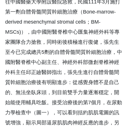
往中國醫藥大學附設醫院急救，民國111年3月施打
第一劑自體骨髓間質幹細胞治療（Bone-marrow-
derived mesenchymal stromal cells；BM-
MSCs)），由中國附醫脊椎中心匯集神經外科等專
家團隊合力搶救，同時術後積極進行復健，張先生
至今已完成總共5劑的自體骨髓間質幹細胞治療，中
國附醫脊椎中心副主任、神經外科部微創脊椎神經
外科主任邱正廸醫師指出，張先生進行自體骨髓間
質幹細胞治療後有明顯進步：從感覺身體不是自己
的、無法坐臥床頭，到目前雙手力量逐漸穩定，開
始能使用輔具吃飯。接受治療後的第7個月，在尿動
力學檢查中（圖一），可以看到括約肌肌電圖的訊
號增強，顯示局部逼尿肌肌肉神經反應的進步，另