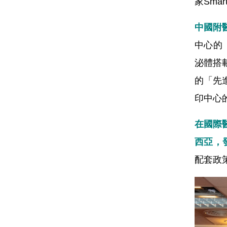
家Sma
中國附
中心的
泌體搭
的「先
印中心
在國際
西亞，
配套政