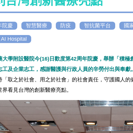
到台灣創新醫療亮點
年院慶
智慧醫療
防疫
智抗菌平台
國
 AI Hospital
藥大學附設醫院今(16)日歡度第42周年院慶，舉辦「積
志工及企業志工，感謝醫護與行政人員的辛勞付出與奉獻
持「取之於社會、用之於社會」的社會責任，守護國人的
世界看見台灣的創新醫療亮點。