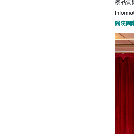
療品質
Infor
醫院團