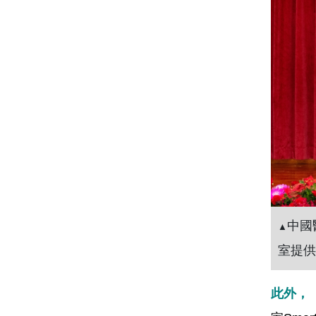
中國
▲
室提供
此外，