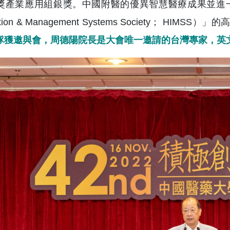
獎產業應用組銀獎。中國附醫的優異智慧醫療成果並進一步獲
mation & Management Systems Society； HIMSS
隊獲邀與會，周德陽院長是大會唯一邀請的台灣專家，英