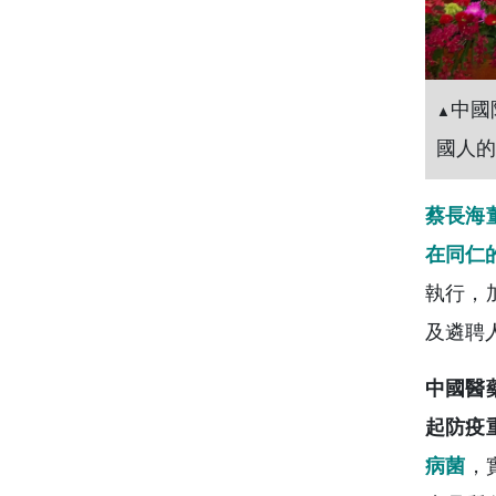
中國
▲
國人的
蔡長海
在同仁
執行，
及遴聘
中國醫
起防疫
病菌
，