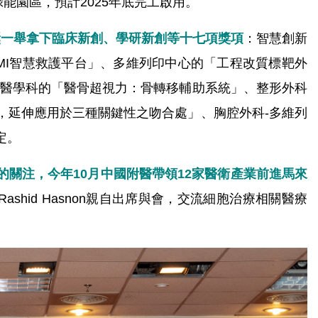
智慧綠能園區，預計2025年底完工啟用。
創獎一舉拿下臨床新創、學研新創等十七項獎項
：智慧創新
MI智慧救護平台」、多維列印中心的「工程改質標靶外
子醫學科的「醫骨超視力：骨轉移輔助系統」、整形外科
，延伸應用於三種關鍵性之吻合處」、胸腔外科-多維列
定。
關注，今年10月中國附醫帶領12家醫衛產業前進馬來
Rashid Hasnon親自出席與會，交流細胞治療相關醫療