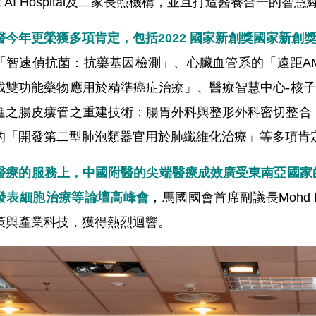
rt AI Hospital及二家長照機構，並且打造醫養合一的
醫今年更榮獲多項肯定，包括2022 國家新創獎國家新
「智速偵抗菌：抗藥基因檢測」、心臟血管系的「遠距A
載雙功能藥物應用於精準癌症治療」、醫療智慧中心-核
進之腸皮瘻管之重建技術：腸胃外科與整形外科密切整合
的「開發第二型肺泡類器官用於肺纖維化治療」等多項肯
醫療的服務上，中國附醫的尖端醫療成效廣受東南亞國家的
發表細胞治療等論壇高峰會
，馬國國會首席副議長Mohd 
策與產業科技，獲得熱烈迴響
。