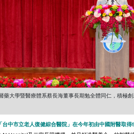
醫藥大學暨醫療體系蔡長海董事長期勉全體同仁，積極創
「台中市立老人復健綜合醫院」在今年初由中國附醫取得5