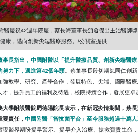
附醫慶祝42週年院慶，蔡長海董事長頒發傑出主治醫師
健康，邁向創新尖端醫療服務。/公關室提供
董事長指出，中國附醫以「提升醫療品質、創新尖端醫療
的努力下，邁進第42個年頭
。蔡董事長殷切期勉同仁創新
加強教學、研究、產學合作，發展特色、尖端、國際醫療
人才，提升員工的福利及待遇，校院持續合作，發展更卓
藥大學附設醫院周德陽院長表示，在新冠疫情期間，蔡長
重要責任，
中國附醫「智抗菌平台」至今服務超過十萬人
實現醫界期盼提早警示、提早介入治療、搶救寶貴生命，