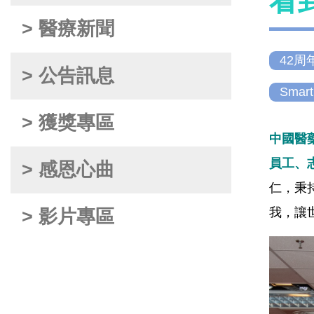
看
> 醫療新聞
42周
> 公告訊息
Smart
> 獲獎專區
中國醫
員工、
> 感恩心曲
仁，秉
我，讓
> 影片專區