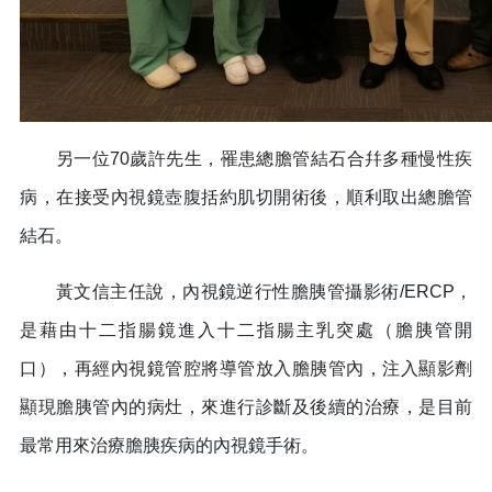
另一位70歲許先生，罹患總膽管結石合幷多種慢性疾
病，在接受內視鏡壺腹括約肌切開術後，順利取出總膽管
結石。
黃文信主任說，內視鏡逆行性膽胰管攝影術/ERCP，
是藉由十二指腸鏡進入十二指腸主乳突處（膽胰管開
口），再經內視鏡管腔將導管放入膽胰管內，注入顯影劑
顯現膽胰管內的病灶，來進行診斷及後續的治療，是目前
最常用來治療膽胰疾病的內視鏡手術。