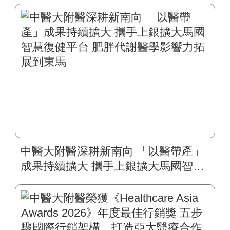
中醫大附醫深耕新南向 「以醫帶產」
成果持續擴大 攜手上銀擴大馬國智慧
復健平台 肥胖代謝醫學影響力拓展到
東馬