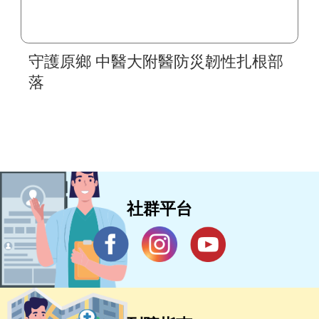
守護原鄉 中醫大附醫防災韌性扎根部
落
社群平台