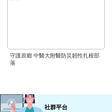
守護原鄉 中醫大附醫防災韌性扎根部
落
社群平台