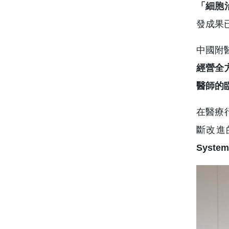
「細胞
發成果
中國附
經營全
醫師的
在醫療
斷改進
Syst