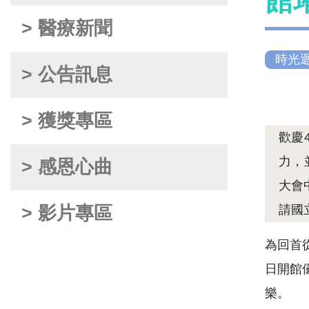
館
> 醫療新聞
時光
> 公告訊息
> 獲獎專區
歡慶
力，
> 感恩心曲
大會
> 影片專區
請國
為回首
日開館
樂。