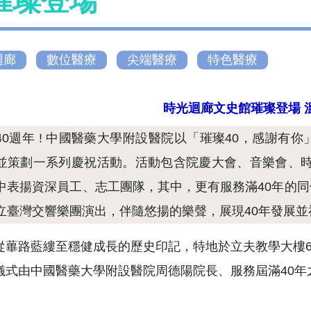
璀璨登場
迴廊
數位醫療
尖端醫療
特色醫療
時光迴廊文史館璀璨登場 
40週年 ! 中國醫藥大學附設醫院以「璀璨40，感謝
並策劃一系列慶祝活動。活動包含院慶大會、音樂會、時光
中表揚資深員工、志工團隊，其中，更有服務滿40年的
立臺灣交響樂團演出，伴隨悠揚的樂聲，展現40年發展並
從蓽路藍縷至穩健成長的歷史印記，特地於立夫教學大樓6
儀式由中國醫藥大學附設醫院周德陽院長、服務屆滿40